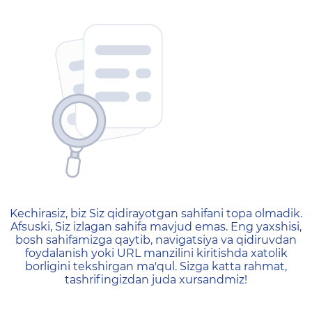
404 — Страница не найд
Kechirasiz, biz Siz qidirayotgan sahifani topa olmadik.
Afsuski, Siz izlagan sahifa mavjud emas. Eng yaxshisi,
bosh sahifamizga qaytib, navigatsiya va qidiruvdan
foydalanish yoki URL manzilini kiritishda xatolik
borligini tekshirgan ma'qul. Sizga katta rahmat,
tashrifingizdan juda xursandmiz!