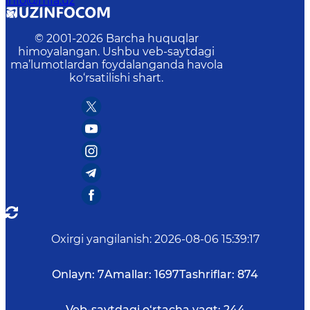
info@mfa.uz
© 2001-
2026
Barcha huquqlar
himoyalangan. Ushbu veb-saytdagi
ma’lumotlardan foydalanganda havola
ko‘rsatilishi shart.
Oxirgi yangilanish
:
2026-08-06 15:39:17
Onlayn:
7
Amallar:
1697
Tashriflar:
874
Veb-saytdagi o‘rtacha vaqt:
244