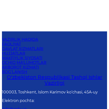
VAZIRLIK HAQIDA
FAOLIYAT
DAVLAT XIZMATLARI
HUJJATLAR
MAXFIYLIK SIYOSATI
OCHIQ MA'LUMOTLAR
AXBOROT XIZMATI
BOG‘LANISH
O‘zbеkistоn Rеspublikаsi Tashqi Ishlаr
Vаzirligi
100003, Toshkent, Islom Karimov ko‘chasi, 45A-uy
Elektron pochta
: