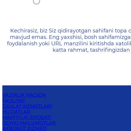
404 — Страница не найд
Kechirasiz, biz Siz qidirayotgan sahifani topa o
mavjud emas. Eng yaxshisi, bosh sahifamizga 
foydalanish yoki URL manzilini kiritishda xatoli
katta rahmat, tashrifingizdan
VAZIRLIK HAQIDA
FAOLIYAT
DAVLAT XIZMATLARI
HUJJATLAR
MAXFIYLIK SIYOSATI
OCHIQ MA'LUMOTLAR
AXBOROT XIZMATI