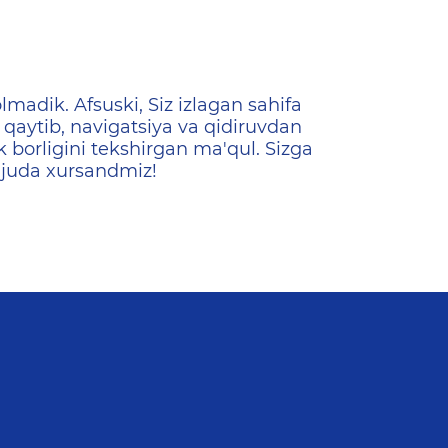
ена
lmadik. Afsuski, Siz izlagan sahifa
qaytib, navigatsiya va qidiruvdan
k borligini tekshirgan ma'qul. Sizga
 juda xursandmiz!