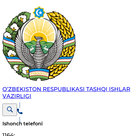
O‘ZBЕKISTОN RЕSPUBLIKАSI TASHQI ISHLАR
VАZIRLIGI
Ishonch telefoni
1164
;