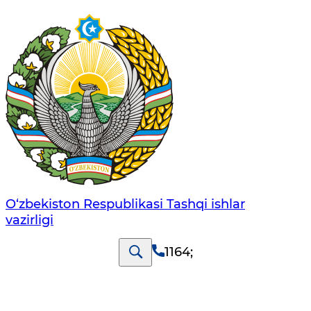
O‘zbеkistоn Rеspublikаsi Tashqi ishlаr
vаzirligi
1164
;