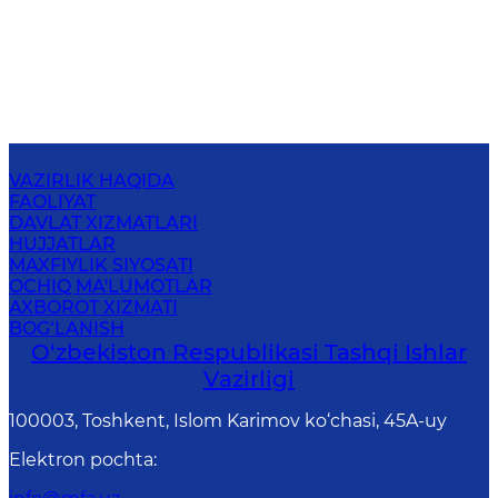
VAZIRLIK HAQIDA
FAOLIYAT
DAVLAT XIZMATLARI
HUJJATLAR
MAXFIYLIK SIYOSATI
OCHIQ MA'LUMOTLAR
AXBOROT XIZMATI
BOG‘LANISH
O‘zbеkistоn Rеspublikаsi Tashqi Ishlаr
Vаzirligi
100003, Toshkent, Islom Karimov ko‘chasi, 45A-uy
Elektron pochta
: