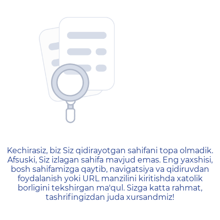
404 — Страница не найд
Kechirasiz, biz Siz qidirayotgan sahifani topa olmadik.
Afsuski, Siz izlagan sahifa mavjud emas. Eng yaxshisi,
bosh sahifamizga qaytib, navigatsiya va qidiruvdan
foydalanish yoki URL manzilini kiritishda xatolik
borligini tekshirgan ma'qul. Sizga katta rahmat,
tashrifingizdan juda xursandmiz!