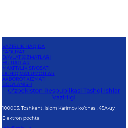
VAZIRLIK HAQIDA
FAOLIYAT
DAVLAT XIZMATLARI
HUJJATLAR
MAXFIYLIK SIYOSATI
OCHIQ MA'LUMOTLAR
AXBOROT XIZMATI
BOG‘LANISH
O‘zbеkistоn Rеspublikаsi Tashqi Ishlаr
Vаzirligi
100003, Toshkent, Islom Karimov ko‘chasi, 45A-uy
Elektron pochta
: