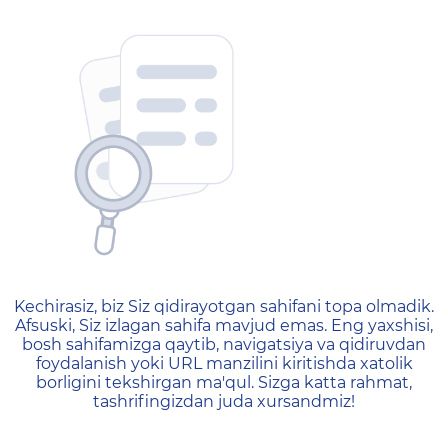
404 — Страница не найд
Kechirasiz, biz Siz qidirayotgan sahifani topa olmadik.
Afsuski, Siz izlagan sahifa mavjud emas. Eng yaxshisi,
bosh sahifamizga qaytib, navigatsiya va qidiruvdan
foydalanish yoki URL manzilini kiritishda xatolik
borligini tekshirgan ma'qul. Sizga katta rahmat,
tashrifingizdan juda xursandmiz!