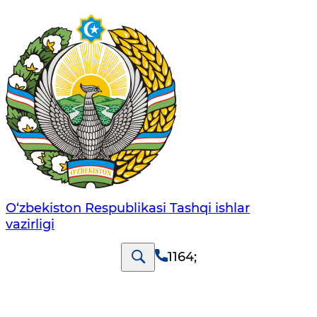
O‘zbеkistоn Rеspublikаsi Tashqi ishlаr
vаzirligi
1164
;