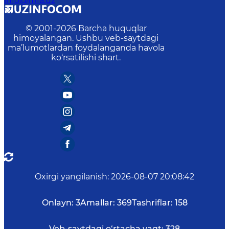
info@mfa.uz
© 2001-
2026
Barcha huquqlar
himoyalangan. Ushbu veb-saytdagi
ma’lumotlardan foydalanganda havola
ko‘rsatilishi shart.
Oxirgi yangilanish
:
2026-08-07 20:08:42
Onlayn:
3
Amallar:
369
Tashriflar:
158
Veb-saytdagi o‘rtacha vaqt:
328