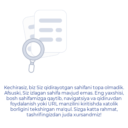
404 — Страница не найд
Kechirasiz, biz Siz qidirayotgan sahifani topa olmadik.
Afsuski, Siz izlagan sahifa mavjud emas. Eng yaxshisi,
bosh sahifamizga qaytib, navigatsiya va qidiruvdan
foydalanish yoki URL manzilini kiritishda xatolik
borligini tekshirgan ma'qul. Sizga katta rahmat,
tashrifingizdan juda xursandmiz!