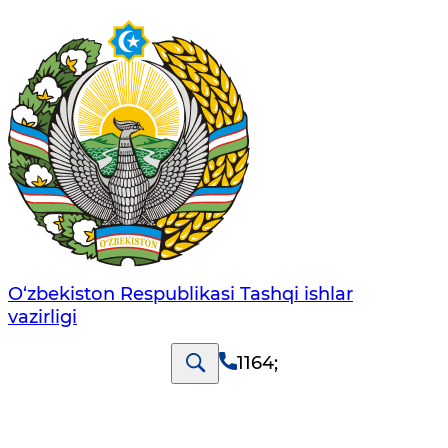
O‘zbеkistоn Rеspublikаsi Tashqi ishlаr
vаzirligi
1164
;