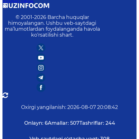
info@mfa.uz
© 2001-
2026
Barcha huquqlar
himoyalangan. Ushbu veb-saytdagi
ma’lumotlardan foydalanganda havola
ko‘rsatilishi shart.
Oxirgi yangilanish
:
2026-08-07 20:08:42
Onlayn:
6
Amallar:
507
Tashriflar:
244
Veb-saytdagi o‘rtacha vaqt:
308