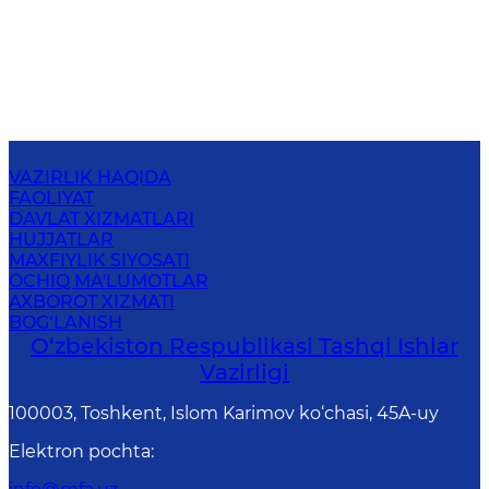
VAZIRLIK HAQIDA
FAOLIYAT
DAVLAT XIZMATLARI
HUJJATLAR
MAXFIYLIK SIYOSATI
OCHIQ MA'LUMOTLAR
AXBOROT XIZMATI
BOG‘LANISH
O‘zbеkistоn Rеspublikаsi Tashqi Ishlаr
Vаzirligi
100003, Toshkent, Islom Karimov ko‘chasi, 45A-uy
Elektron pochta
: