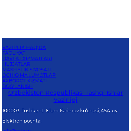
VAZIRLIK HAQIDA
FAOLIYAT
DAVLAT XIZMATLARI
HUJJATLAR
MAXFIYLIK SIYOSATI
OCHIQ MA'LUMOTLAR
AXBOROT XIZMATI
BOG‘LANISH
O‘zbеkistоn Rеspublikаsi Tashqi Ishlаr
Vаzirligi
100003, Toshkent, Islom Karimov ko‘chasi, 45A-uy
Elektron pochta
: