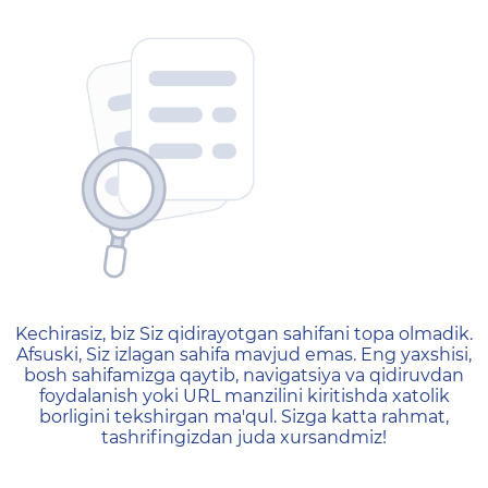
404 — Страница не найд
Kechirasiz, biz Siz qidirayotgan sahifani topa olmadik.
Afsuski, Siz izlagan sahifa mavjud emas. Eng yaxshisi,
bosh sahifamizga qaytib, navigatsiya va qidiruvdan
foydalanish yoki URL manzilini kiritishda xatolik
borligini tekshirgan ma'qul. Sizga katta rahmat,
tashrifingizdan juda xursandmiz!