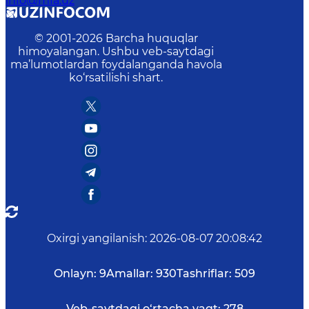
info@mfa.uz
© 2001-
2026
Barcha huquqlar
himoyalangan. Ushbu veb-saytdagi
ma’lumotlardan foydalanganda havola
ko‘rsatilishi shart.
Oxirgi yangilanish
:
2026-08-07 20:08:42
Onlayn:
9
Amallar:
930
Tashriflar:
509
Veb-saytdagi o‘rtacha vaqt:
278