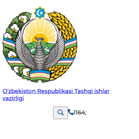
O‘zbеkistоn Rеspublikаsi Tashqi ishlаr
vаzirligi
1164
;