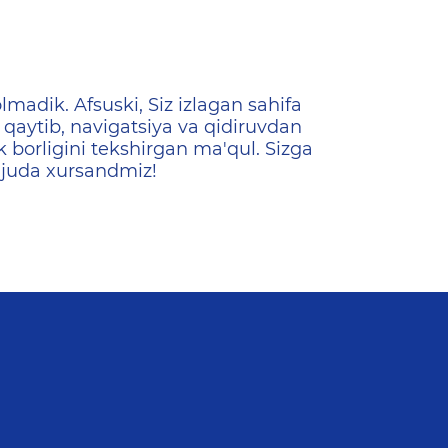
ена
lmadik. Afsuski, Siz izlagan sahifa
qaytib, navigatsiya va qidiruvdan
k borligini tekshirgan ma'qul. Sizga
 juda xursandmiz!