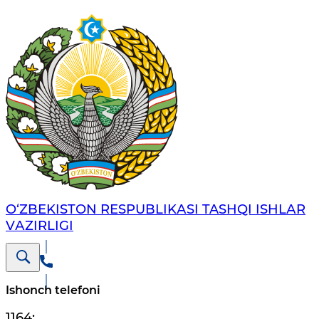
O‘ZBЕKISTОN RЕSPUBLIKАSI TASHQI ISHLАR
VАZIRLIGI
Ishonch telefoni
1164
;