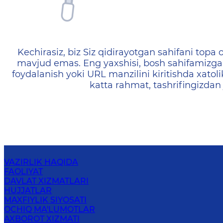
404 — Страница не найд
Kechirasiz, biz Siz qidirayotgan sahifani topa o
mavjud emas. Eng yaxshisi, bosh sahifamizga 
foydalanish yoki URL manzilini kiritishda xatoli
katta rahmat, tashrifingizdan
VAZIRLIK HAQIDA
FAOLIYAT
DAVLAT XIZMATLARI
HUJJATLAR
MAXFIYLIK SIYOSATI
OCHIQ MA'LUMOTLAR
AXBOROT XIZMATI