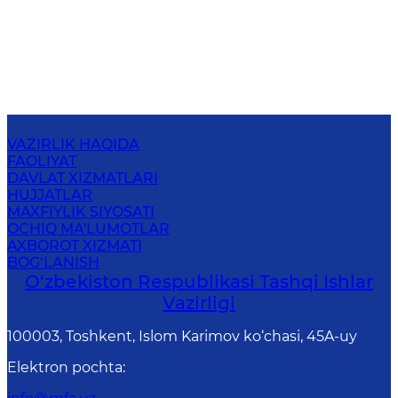
VAZIRLIK HAQIDA
FAOLIYAT
DAVLAT XIZMATLARI
HUJJATLAR
MAXFIYLIK SIYOSATI
OCHIQ MA'LUMOTLAR
AXBOROT XIZMATI
BOG‘LANISH
O‘zbеkistоn Rеspublikаsi Tashqi Ishlаr
Vаzirligi
100003, Toshkent, Islom Karimov ko‘chasi, 45A-uy
Elektron pochta
: