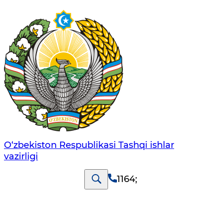
O‘zbеkistоn Rеspublikаsi Tashqi ishlаr
vаzirligi
1164
;