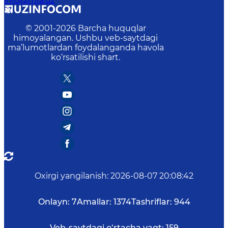
info@mfa.uz
© 2001-
2026
Barcha huquqlar
himoyalangan. Ushbu veb-saytdagi
ma’lumotlardan foydalanganda havola
ko‘rsatilishi shart.
Oxirgi yangilanish
:
2026-08-07 20:08:42
Onlayn:
7
Amallar:
1374
Tashriflar:
944
Veb-saytdagi o‘rtacha vaqt:
159