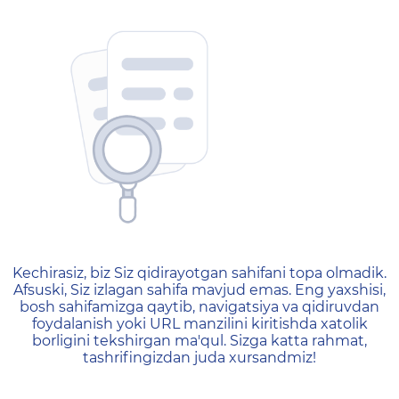
404 — Страница не найд
Kechirasiz, biz Siz qidirayotgan sahifani topa olmadik.
Afsuski, Siz izlagan sahifa mavjud emas. Eng yaxshisi,
bosh sahifamizga qaytib, navigatsiya va qidiruvdan
foydalanish yoki URL manzilini kiritishda xatolik
borligini tekshirgan ma'qul. Sizga katta rahmat,
tashrifingizdan juda xursandmiz!