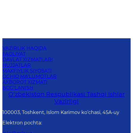
VAZIRLIK HAQIDA
FAOLIYAT
DAVLAT XIZMATLARI
HUJJATLAR
MAXFIYLIK SIYOSATI
OCHIQ MA'LUMOTLAR
AXBOROT XIZMATI
BOG‘LANISH
O‘zbеkistоn Rеspublikаsi Tashqi Ishlаr
Vаzirligi
100003, Toshkent, Islom Karimov ko‘chasi, 45A-uy
Elektron pochta
: