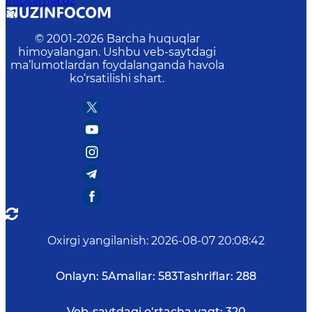
info@mfa.uz
© 2001-
2026
Barcha huquqlar
himoyalangan. Ushbu veb-saytdagi
ma’lumotlardan foydalanganda havola
ko‘rsatilishi shart.
Oxirgi yangilanish
:
2026-08-07 20:08:42
Onlayn:
5
Amallar:
583
Tashriflar:
288
Veb-saytdagi o‘rtacha vaqt:
320