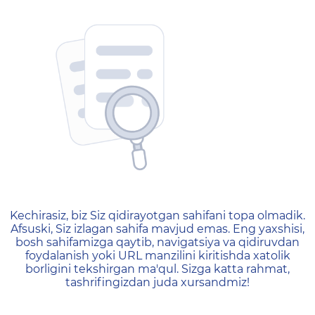
404 — Страница не найд
Kechirasiz, biz Siz qidirayotgan sahifani topa olmadik.
Afsuski, Siz izlagan sahifa mavjud emas. Eng yaxshisi,
bosh sahifamizga qaytib, navigatsiya va qidiruvdan
foydalanish yoki URL manzilini kiritishda xatolik
borligini tekshirgan ma'qul. Sizga katta rahmat,
tashrifingizdan juda xursandmiz!