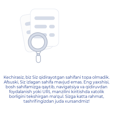
404 — Страница не найд
Kechirasiz, biz Siz qidirayotgan sahifani topa olmadik.
Afsuski, Siz izlagan sahifa mavjud emas. Eng yaxshisi,
bosh sahifamizga qaytib, navigatsiya va qidiruvdan
foydalanish yoki URL manzilini kiritishda xatolik
borligini tekshirgan ma'qul. Sizga katta rahmat,
tashrifingizdan juda xursandmiz!