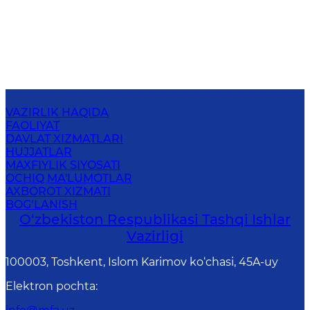
VAZIRLIK HAQIDA
FAOLIYAT
DAVLAT XIZMATLARI
HUJJATLAR
MAXFIYLIK SIYOSATI
OCHIQ MA'LUMOTLAR
AXBOROT XIZMATI
BOG‘LANISH
O‘zbеkistоn Rеspublikаsi Tashqi Ishlаr
Vаzirligi
100003, Toshkent, Islom Karimov ko‘chasi, 45A-uy
Elektron pochta
: