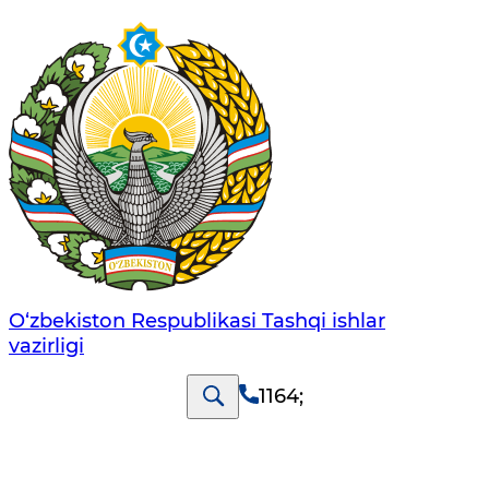
O‘zbеkistоn Rеspublikаsi Tashqi ishlаr
vаzirligi
1164
;