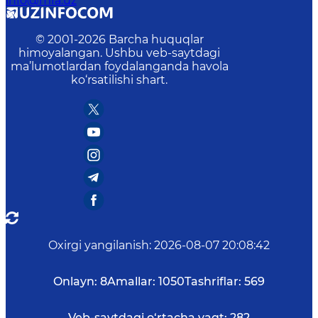
info@mfa.uz
© 2001-
2026
Barcha huquqlar
himoyalangan. Ushbu veb-saytdagi
ma’lumotlardan foydalanganda havola
ko‘rsatilishi shart.
Oxirgi yangilanish
:
2026-08-07 20:08:42
Onlayn:
8
Amallar:
1050
Tashriflar:
569
Veb-saytdagi o‘rtacha vaqt:
282