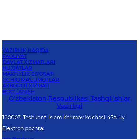
VAZIRLIK HAQIDA
FAOLIYAT
DAVLAT XIZMATLARI
HUJJATLAR
MAXFIYLIK SIYOSATI
OCHIQ MA'LUMOTLAR
AXBOROT XIZMATI
BOG‘LANISH
O‘zbеkistоn Rеspublikаsi Tashqi Ishlаr
Vаzirligi
100003, Toshkent, Islom Karimov ko‘chasi, 45A-uy
Elektron pochta
: