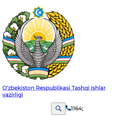
O‘zbеkistоn Rеspublikаsi Tashqi ishlаr
vаzirligi
1164
;