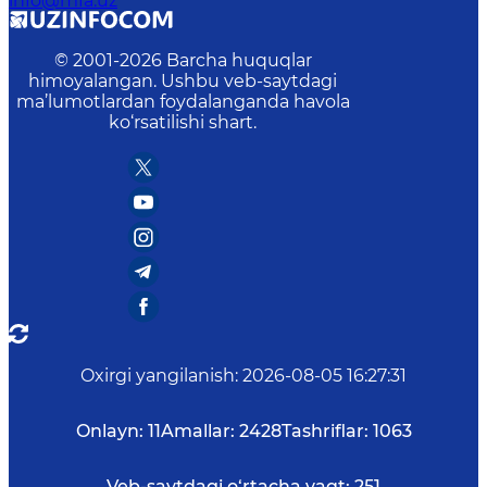
info@mfa.uz
© 2001-
2026
Barcha huquqlar
himoyalangan. Ushbu veb-saytdagi
ma’lumotlardan foydalanganda havola
ko‘rsatilishi shart.
Oxirgi yangilanish
:
2026-08-05 16:27:31
Onlayn:
11
Amallar:
2428
Tashriflar:
1063
Veb-saytdagi o‘rtacha vaqt:
251