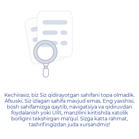
404 — Страница не найд
Kechirasiz, biz Siz qidirayotgan sahifani topa olmadik.
Afsuski, Siz izlagan sahifa mavjud emas. Eng yaxshisi,
bosh sahifamizga qaytib, navigatsiya va qidiruvdan
foydalanish yoki URL manzilini kiritishda xatolik
borligini tekshirgan ma'qul. Sizga katta rahmat,
tashrifingizdan juda xursandmiz!