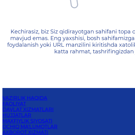
404 — Страница не найд
Kechirasiz, biz Siz qidirayotgan sahifani topa o
mavjud emas. Eng yaxshisi, bosh sahifamizga 
foydalanish yoki URL manzilini kiritishda xatoli
katta rahmat, tashrifingizdan
VAZIRLIK HAQIDA
FAOLIYAT
DAVLAT XIZMATLARI
HUJJATLAR
MAXFIYLIK SIYOSATI
OCHIQ MA'LUMOTLAR
AXBOROT XIZMATI