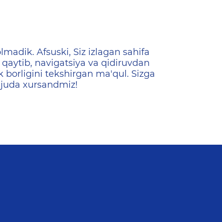
ена
lmadik. Afsuski, Siz izlagan sahifa
qaytib, navigatsiya va qidiruvdan
k borligini tekshirgan ma'qul. Sizga
 juda xursandmiz!