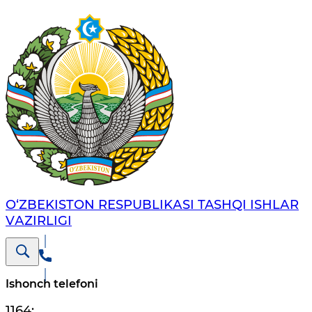
O‘ZBЕKISTОN RЕSPUBLIKАSI TASHQI ISHLАR
VАZIRLIGI
Ishonch telefoni
1164
;