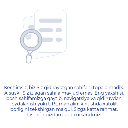
404 — Страница не найд
Kechirasiz, biz Siz qidirayotgan sahifani topa olmadik.
Afsuski, Siz izlagan sahifa mavjud emas. Eng yaxshisi,
bosh sahifamizga qaytib, navigatsiya va qidiruvdan
foydalanish yoki URL manzilini kiritishda xatolik
borligini tekshirgan ma'qul. Sizga katta rahmat,
tashrifingizdan juda xursandmiz!