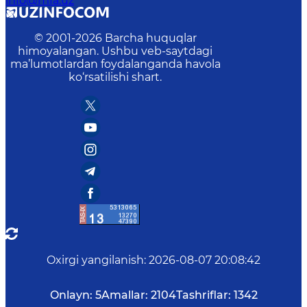
info@mfa.uz
© 2001-
2026
Barcha huquqlar
himoyalangan. Ushbu veb-saytdagi
ma’lumotlardan foydalanganda havola
ko‘rsatilishi shart.
Oxirgi yangilanish
:
2026-08-07 20:08:42
Onlayn:
5
Amallar:
2104
Tashriflar:
1342