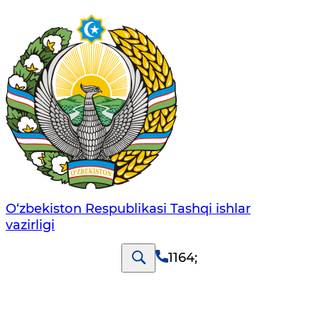
O‘zbеkistоn Rеspublikаsi Tashqi ishlаr
vаzirligi
1164
;