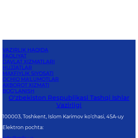
VAZIRLIK HAQIDA
FAOLIYAT
DAVLAT XIZMATLARI
HUJJATLAR
MAXFIYLIK SIYOSATI
OCHIQ MA'LUMOTLAR
AXBOROT XIZMATI
BOG‘LANISH
O‘zbеkistоn Rеspublikаsi Tashqi Ishlаr
Vаzirligi
100003, Toshkent, Islom Karimov ko‘chasi, 45A-uy
Elektron pochta
: