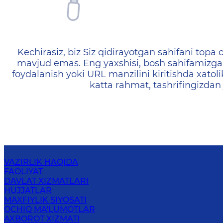
404 — Страница не найд
Kechirasiz, biz Siz qidirayotgan sahifani topa o
mavjud emas. Eng yaxshisi, bosh sahifamizga 
foydalanish yoki URL manzilini kiritishda xatoli
katta rahmat, tashrifingizdan
VAZIRLIK HAQIDA
FAOLIYAT
DAVLAT XIZMATLARI
HUJJATLAR
MAXFIYLIK SIYOSATI
OCHIQ MA'LUMOTLAR
AXBOROT XIZMATI