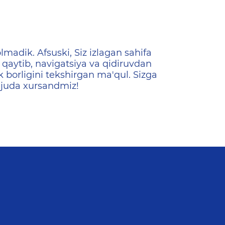
ена
lmadik. Afsuski, Siz izlagan sahifa
qaytib, navigatsiya va qidiruvdan
k borligini tekshirgan ma'qul. Sizga
 juda xursandmiz!