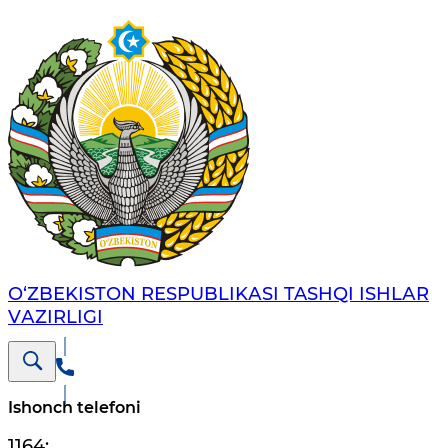
O‘ZBЕKISTОN RЕSPUBLIKАSI TASHQI ISHLАR
VАZIRLIGI
Ishonch telefoni
1164
;