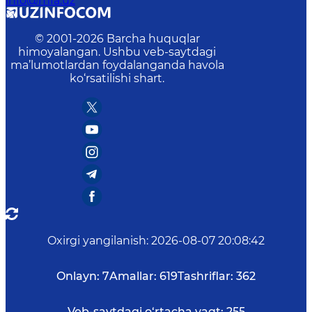
info@mfa.uz
© 2001-
2026
Barcha huquqlar
himoyalangan. Ushbu veb-saytdagi
ma’lumotlardan foydalanganda havola
ko‘rsatilishi shart.
Oxirgi yangilanish
:
2026-08-07 20:08:42
Onlayn:
7
Amallar:
619
Tashriflar:
362
Veb-saytdagi o‘rtacha vaqt:
255