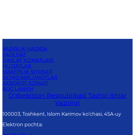
VAZIRLIK HAQIDA
FAOLIYAT
DAVLAT XIZMATLARI
HUJJATLAR
MAXFIYLIK SIYOSATI
OCHIQ MA'LUMOTLAR
AXBOROT XIZMATI
BOG‘LANISH
O‘zbеkistоn Rеspublikаsi Tashqi Ishlаr
Vаzirligi
100003, Toshkent, Islom Karimov ko‘chasi, 45A-uy
Elektron pochta
: