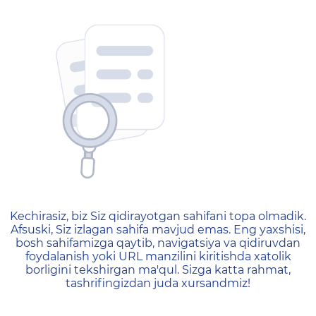
404 — Страница не найд
Kechirasiz, biz Siz qidirayotgan sahifani topa olmadik.
Afsuski, Siz izlagan sahifa mavjud emas. Eng yaxshisi,
bosh sahifamizga qaytib, navigatsiya va qidiruvdan
foydalanish yoki URL manzilini kiritishda xatolik
borligini tekshirgan ma'qul. Sizga katta rahmat,
tashrifingizdan juda xursandmiz!