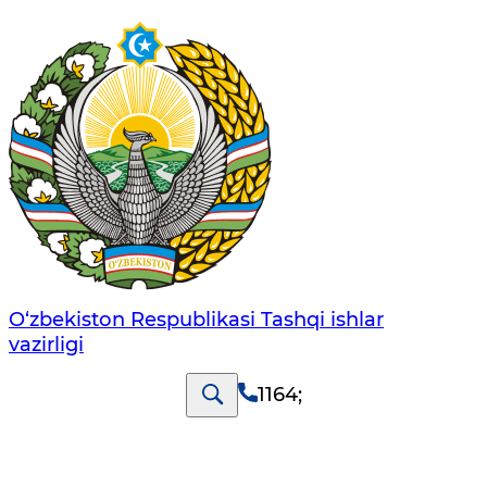
O‘zbеkistоn Rеspublikаsi Tashqi ishlаr
vаzirligi
1164
;