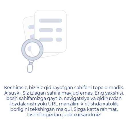
404 — Страница не найд
Kechirasiz, biz Siz qidirayotgan sahifani topa olmadik.
Afsuski, Siz izlagan sahifa mavjud emas. Eng yaxshisi,
bosh sahifamizga qaytib, navigatsiya va qidiruvdan
foydalanish yoki URL manzilini kiritishda xatolik
borligini tekshirgan ma'qul. Sizga katta rahmat,
tashrifingizdan juda xursandmiz!