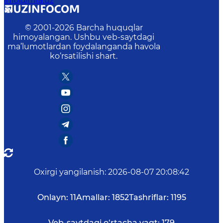
info@mfa.uz
© 2001-
2026
Barcha huquqlar
himoyalangan. Ushbu veb-saytdagi
ma’lumotlardan foydalanganda havola
ko‘rsatilishi shart.
Oxirgi yangilanish
:
2026-08-07 20:08:42
Onlayn:
11
Amallar:
1852
Tashriflar:
1195
Veb-saytdagi o‘rtacha vaqt:
179