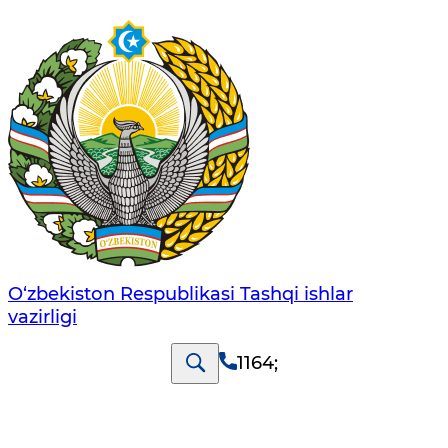
O‘zbеkistоn Rеspublikаsi Tashqi ishlаr
vаzirligi
1164
;