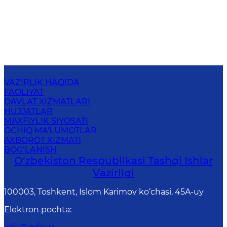
VAZIRLIK HAQIDA
FAOLIYAT
DAVLAT XIZMATLARI
HUJJATLAR
MAXFIYLIK SIYOSATI
OCHIQ MA'LUMOTLAR
AXBOROT XIZMATI
BOG‘LANISH
O‘zbеkistоn Rеspublikаsi Tashqi Ishlаr
Vаzirligi
100003, Toshkent, Islom Karimov ko‘chasi, 45A-uy
Elektron pochta
: