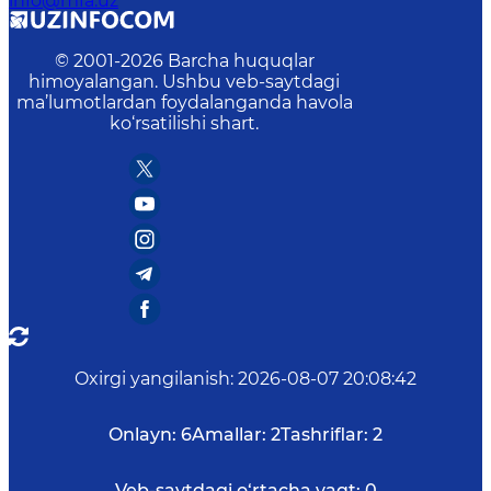
info@mfa.uz
© 2001-
2026
Barcha huquqlar
himoyalangan. Ushbu veb-saytdagi
ma’lumotlardan foydalanganda havola
ko‘rsatilishi shart.
Oxirgi yangilanish
:
2026-08-07 20:08:42
Onlayn:
6
Amallar:
2
Tashriflar:
2
Veb-saytdagi o‘rtacha vaqt:
0