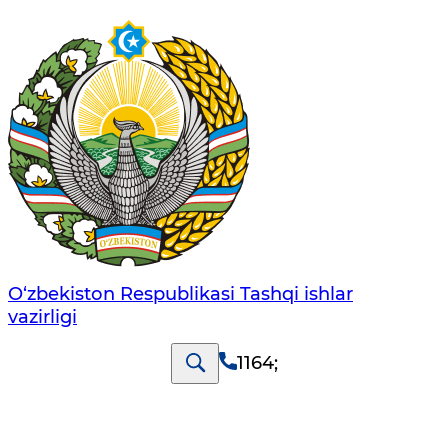
O‘zbеkistоn Rеspublikаsi Tashqi ishlаr
vаzirligi
1164
;