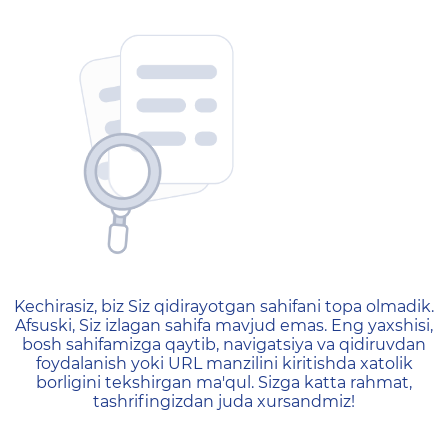
404 — Страница не найд
Kechirasiz, biz Siz qidirayotgan sahifani topa olmadik.
Afsuski, Siz izlagan sahifa mavjud emas. Eng yaxshisi,
bosh sahifamizga qaytib, navigatsiya va qidiruvdan
foydalanish yoki URL manzilini kiritishda xatolik
borligini tekshirgan ma'qul. Sizga katta rahmat,
tashrifingizdan juda xursandmiz!