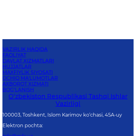
VAZIRLIK HAQIDA
FAOLIYAT
DAVLAT XIZMATLARI
HUJJATLAR
MAXFIYLIK SIYOSATI
OCHIQ MA'LUMOTLAR
AXBOROT XIZMATI
BOG‘LANISH
O‘zbеkistоn Rеspublikаsi Tashqi Ishlаr
Vаzirligi
100003, Toshkent, Islom Karimov ko‘chasi, 45A-uy
Elektron pochta
: