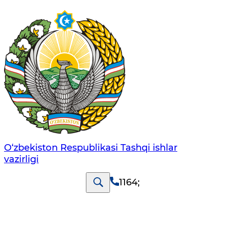
O‘zbеkistоn Rеspublikаsi Tashqi ishlаr
vаzirligi
1164
;