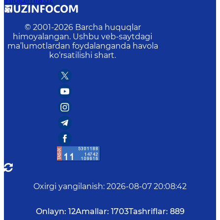
info@mfa.uz
© 2001-
2026
Barcha huquqlar
himoyalangan. Ushbu veb-saytdagi
ma’lumotlardan foydalanganda havola
ko‘rsatilishi shart.
Oxirgi yangilanish
:
2026-08-07 20:08:42
Onlayn:
12
Amallar:
1703
Tashriflar:
889