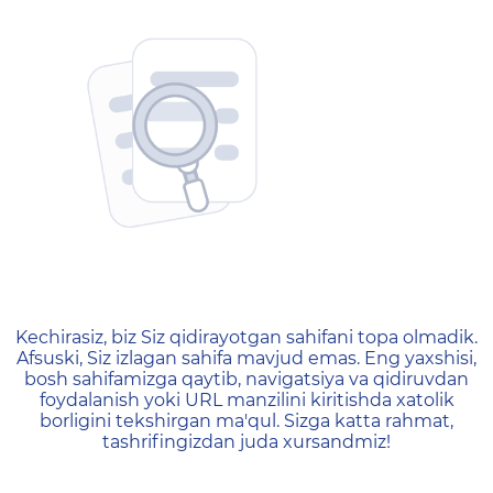
404 — Страница не найд
Kechirasiz, biz Siz qidirayotgan sahifani topa olmadik.
Afsuski, Siz izlagan sahifa mavjud emas. Eng yaxshisi,
bosh sahifamizga qaytib, navigatsiya va qidiruvdan
foydalanish yoki URL manzilini kiritishda xatolik
borligini tekshirgan ma'qul. Sizga katta rahmat,
tashrifingizdan juda xursandmiz!