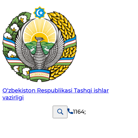
O‘zbеkistоn Rеspublikаsi Tashqi ishlаr
vаzirligi
1164
;