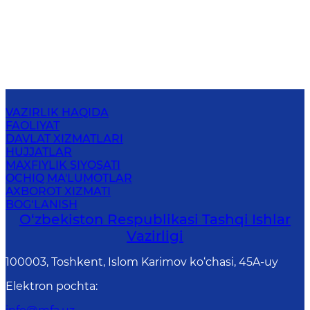
VAZIRLIK HAQIDA
FAOLIYAT
DAVLAT XIZMATLARI
HUJJATLAR
MAXFIYLIK SIYOSATI
OCHIQ MA'LUMOTLAR
AXBOROT XIZMATI
BOG‘LANISH
O‘zbеkistоn Rеspublikаsi Tashqi Ishlаr
Vаzirligi
100003, Toshkent, Islom Karimov ko‘chasi, 45A-uy
Elektron pochta
: