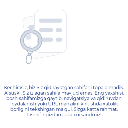
404 — Страница не найд
Kechirasiz, biz Siz qidirayotgan sahifani topa olmadik.
Afsuski, Siz izlagan sahifa mavjud emas. Eng yaxshisi,
bosh sahifamizga qaytib, navigatsiya va qidiruvdan
foydalanish yoki URL manzilini kiritishda xatolik
borligini tekshirgan ma'qul. Sizga katta rahmat,
tashrifingizdan juda xursandmiz!