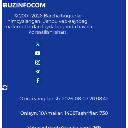
info@mfa.uz
© 2001-
2026
Barcha huquqlar
himoyalangan. Ushbu veb-saytdagi
ma’lumotlardan foydalanganda havola
ko‘rsatilishi shart.
Oxirgi yangilanish
:
2026-08-07 20:08:42
Onlayn:
10
Amallar:
1408
Tashriflar:
730
Veb-saytdagi o‘rtacha vaqt:
269