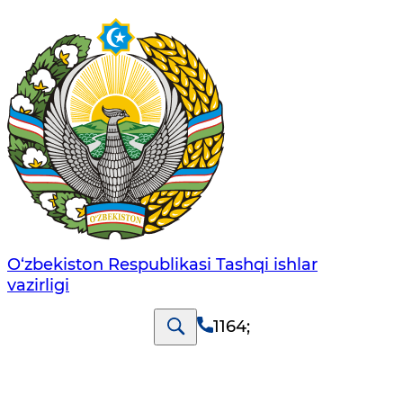
O‘zbеkistоn Rеspublikаsi Tashqi ishlаr
vаzirligi
1164
;