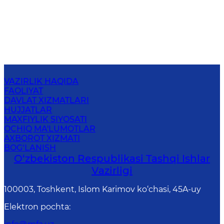
VAZIRLIK HAQIDA
FAOLIYAT
DAVLAT XIZMATLARI
HUJJATLAR
MAXFIYLIK SIYOSATI
OCHIQ MA'LUMOTLAR
AXBOROT XIZMATI
BOG‘LANISH
O‘zbеkistоn Rеspublikаsi Tashqi Ishlаr
Vаzirligi
100003, Toshkent, Islom Karimov ko‘chasi, 45A-uy
Elektron pochta
: