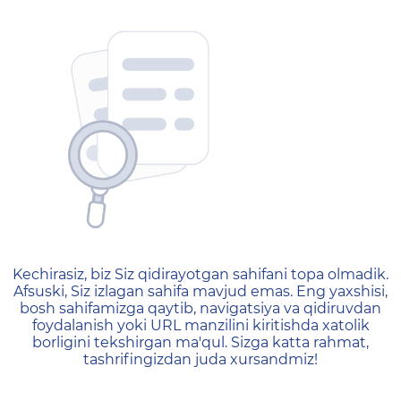
404 — Страница не найд
Kechirasiz, biz Siz qidirayotgan sahifani topa olmadik.
Afsuski, Siz izlagan sahifa mavjud emas. Eng yaxshisi,
bosh sahifamizga qaytib, navigatsiya va qidiruvdan
foydalanish yoki URL manzilini kiritishda xatolik
borligini tekshirgan ma'qul. Sizga katta rahmat,
tashrifingizdan juda xursandmiz!