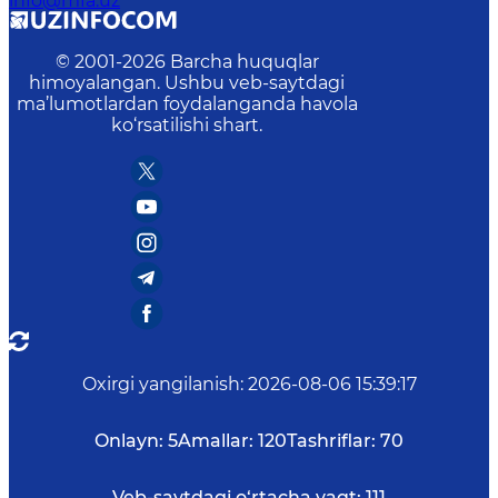
info@mfa.uz
© 2001-
2026
Barcha huquqlar
himoyalangan. Ushbu veb-saytdagi
ma’lumotlardan foydalanganda havola
ko‘rsatilishi shart.
Oxirgi yangilanish
:
2026-08-06 15:39:17
Onlayn:
5
Amallar:
120
Tashriflar:
70
Veb-saytdagi o‘rtacha vaqt:
111