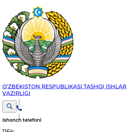
O‘ZBЕKISTОN RЕSPUBLIKАSI TASHQI ISHLАR
VАZIRLIGI
Ishonch telefoni
1164
;