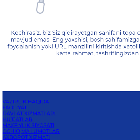
404 — Страница не найд
Kechirasiz, biz Siz qidirayotgan sahifani topa o
mavjud emas. Eng yaxshisi, bosh sahifamizga 
foydalanish yoki URL manzilini kiritishda xatoli
katta rahmat, tashrifingizdan
VAZIRLIK HAQIDA
FAOLIYAT
DAVLAT XIZMATLARI
HUJJATLAR
MAXFIYLIK SIYOSATI
OCHIQ MA'LUMOTLAR
AXBOROT XIZMATI