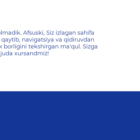
ена
lmadik. Afsuski, Siz izlagan sahifa
qaytib, navigatsiya va qidiruvdan
k borligini tekshirgan ma'qul. Sizga
 juda xursandmiz!