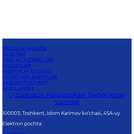
VAZIRLIK HAQIDA
FAOLIYAT
DAVLAT XIZMATLARI
HUJJATLAR
MAXFIYLIK SIYOSATI
OCHIQ MA'LUMOTLAR
AXBOROT XIZMATI
BOG‘LANISH
O‘zbеkistоn Rеspublikаsi Tashqi Ishlаr
Vаzirligi
100003, Toshkent, Islom Karimov ko‘chasi, 45A-uy
Elektron pochta
: