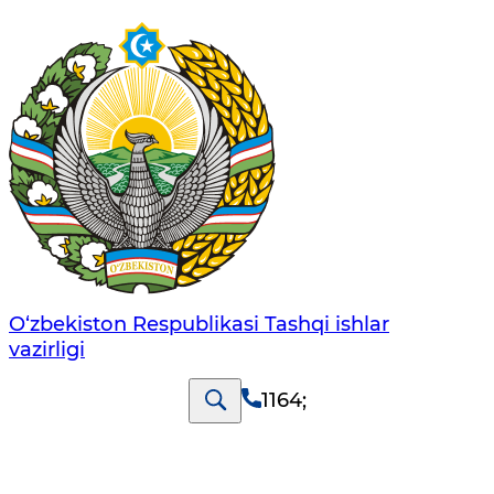
O‘zbеkistоn Rеspublikаsi Tashqi ishlаr
vаzirligi
1164
;