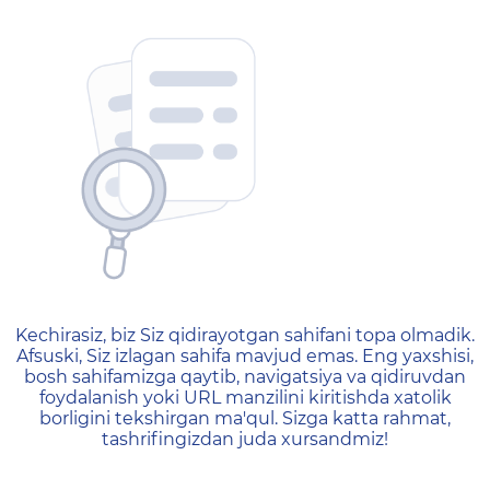
404 — Страница не найд
Kechirasiz, biz Siz qidirayotgan sahifani topa olmadik.
Afsuski, Siz izlagan sahifa mavjud emas. Eng yaxshisi,
bosh sahifamizga qaytib, navigatsiya va qidiruvdan
foydalanish yoki URL manzilini kiritishda xatolik
borligini tekshirgan ma'qul. Sizga katta rahmat,
tashrifingizdan juda xursandmiz!