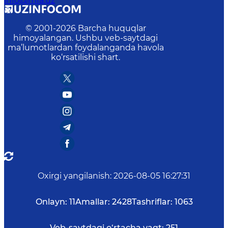
info@mfa.uz
© 2001-
2026
Barcha huquqlar
himoyalangan. Ushbu veb-saytdagi
ma’lumotlardan foydalanganda havola
ko‘rsatilishi shart.
Oxirgi yangilanish
:
2026-08-05 16:27:31
Onlayn:
11
Amallar:
2428
Tashriflar:
1063
Veb-saytdagi o‘rtacha vaqt:
251