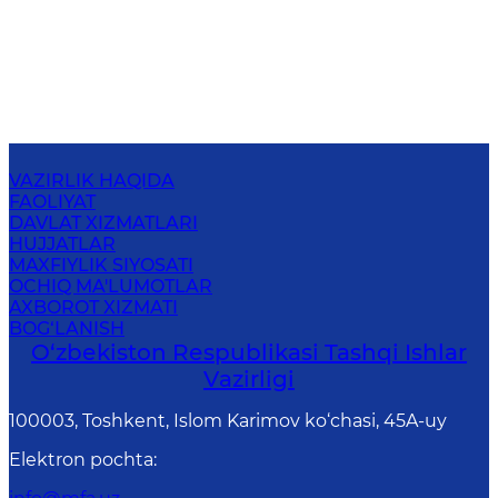
VAZIRLIK HAQIDA
FAOLIYAT
DAVLAT XIZMATLARI
HUJJATLAR
MAXFIYLIK SIYOSATI
OCHIQ MA'LUMOTLAR
AXBOROT XIZMATI
BOG‘LANISH
O‘zbеkistоn Rеspublikаsi Tashqi Ishlаr
Vаzirligi
100003, Toshkent, Islom Karimov ko‘chasi, 45A-uy
Elektron pochta
: