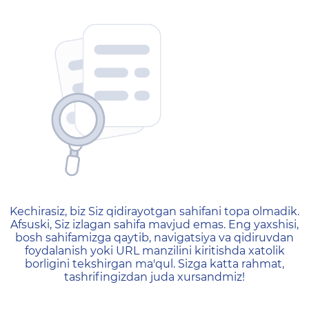
404 — Страница не найд
Kechirasiz, biz Siz qidirayotgan sahifani topa olmadik.
Afsuski, Siz izlagan sahifa mavjud emas. Eng yaxshisi,
bosh sahifamizga qaytib, navigatsiya va qidiruvdan
foydalanish yoki URL manzilini kiritishda xatolik
borligini tekshirgan ma'qul. Sizga katta rahmat,
tashrifingizdan juda xursandmiz!