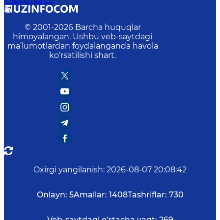
info@mfa.uz
© 2001-
2026
Barcha huquqlar
himoyalangan. Ushbu veb-saytdagi
ma’lumotlardan foydalanganda havola
ko‘rsatilishi shart.
Oxirgi yangilanish
:
2026-08-07 20:08:42
Onlayn:
5
Amallar:
1408
Tashriflar:
730
Veb-saytdagi o‘rtacha vaqt:
269