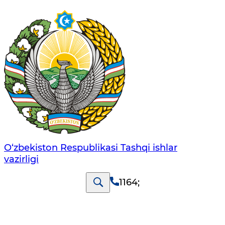
O‘zbеkistоn Rеspublikаsi Tashqi ishlаr
vаzirligi
1164
;