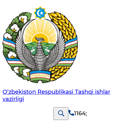
O‘zbеkistоn Rеspublikаsi Tashqi ishlаr
vаzirligi
1164
;