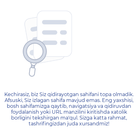
404 — Страница не найд
Kechirasiz, biz Siz qidirayotgan sahifani topa olmadik.
Afsuski, Siz izlagan sahifa mavjud emas. Eng yaxshisi,
bosh sahifamizga qaytib, navigatsiya va qidiruvdan
foydalanish yoki URL manzilini kiritishda xatolik
borligini tekshirgan ma'qul. Sizga katta rahmat,
tashrifingizdan juda xursandmiz!