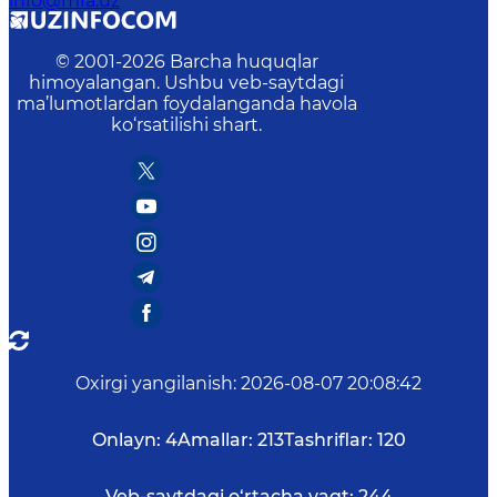
info@mfa.uz
© 2001-
2026
Barcha huquqlar
himoyalangan. Ushbu veb-saytdagi
ma’lumotlardan foydalanganda havola
ko‘rsatilishi shart.
Oxirgi yangilanish
:
2026-08-07 20:08:42
Onlayn:
4
Amallar:
213
Tashriflar:
120
Veb-saytdagi o‘rtacha vaqt:
244