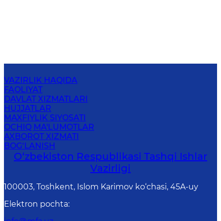
VAZIRLIK HAQIDA
FAOLIYAT
DAVLAT XIZMATLARI
HUJJATLAR
MAXFIYLIK SIYOSATI
OCHIQ MA'LUMOTLAR
AXBOROT XIZMATI
BOG‘LANISH
O‘zbеkistоn Rеspublikаsi Tashqi Ishlаr
Vаzirligi
100003, Toshkent, Islom Karimov ko‘chasi, 45A-uy
Elektron pochta
: