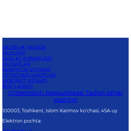
VAZIRLIK HAQIDA
FAOLIYAT
DAVLAT XIZMATLARI
HUJJATLAR
MAXFIYLIK SIYOSATI
OCHIQ MA'LUMOTLAR
AXBOROT XIZMATI
BOG‘LANISH
O‘zbеkistоn Rеspublikаsi Tashqi Ishlаr
Vаzirligi
100003, Toshkent, Islom Karimov ko‘chasi, 45A-uy
Elektron pochta
: