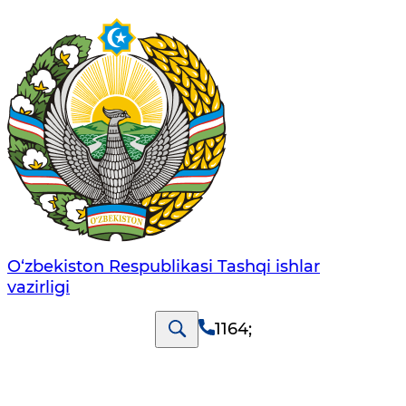
O‘zbеkistоn Rеspublikаsi Tashqi ishlаr
vаzirligi
1164
;