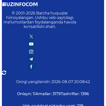
info@mfa.uz
© 2001-
2026
Barcha huquqlar
himoyalangan. Ushbu veb-saytdagi
ma’lumotlardan foydalanganda havola
ko‘rsatilishi shart.
Oxirgi yangilanish
:
2026-08-07 20:08:42
Onlayn:
11
Amallar:
3179
Tashriflar:
1396
Veb-saytdagi o‘rtacha vaqt:
238