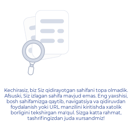
404 — Страница не найд
Kechirasiz, biz Siz qidirayotgan sahifani topa olmadik.
Afsuski, Siz izlagan sahifa mavjud emas. Eng yaxshisi,
bosh sahifamizga qaytib, navigatsiya va qidiruvdan
foydalanish yoki URL manzilini kiritishda xatolik
borligini tekshirgan ma'qul. Sizga katta rahmat,
tashrifingizdan juda xursandmiz!