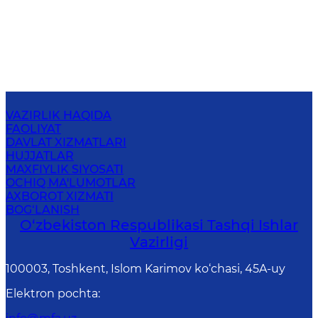
VAZIRLIK HAQIDA
FAOLIYAT
DAVLAT XIZMATLARI
HUJJATLAR
MAXFIYLIK SIYOSATI
OCHIQ MA'LUMOTLAR
AXBOROT XIZMATI
BOG‘LANISH
O‘zbеkistоn Rеspublikаsi Tashqi Ishlаr
Vаzirligi
100003, Toshkent, Islom Karimov ko‘chasi, 45A-uy
Elektron pochta
: