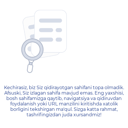
404 — Страница не найд
Kechirasiz, biz Siz qidirayotgan sahifani topa olmadik.
Afsuski, Siz izlagan sahifa mavjud emas. Eng yaxshisi,
bosh sahifamizga qaytib, navigatsiya va qidiruvdan
foydalanish yoki URL manzilini kiritishda xatolik
borligini tekshirgan ma'qul. Sizga katta rahmat,
tashrifingizdan juda xursandmiz!