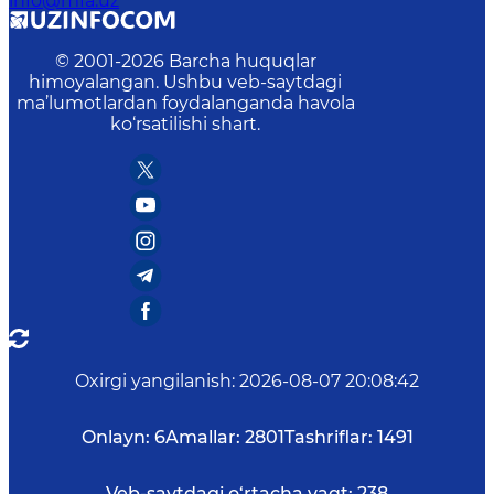
info@mfa.uz
© 2001-
2026
Barcha huquqlar
himoyalangan. Ushbu veb-saytdagi
ma’lumotlardan foydalanganda havola
ko‘rsatilishi shart.
Oxirgi yangilanish
:
2026-08-07 20:08:42
Onlayn:
6
Amallar:
2801
Tashriflar:
1491
Veb-saytdagi o‘rtacha vaqt:
238