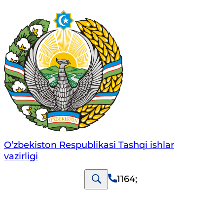
O‘zbеkistоn Rеspublikаsi Tashqi ishlаr
vаzirligi
1164
;