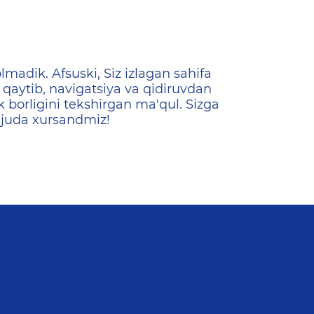
ена
lmadik. Afsuski, Siz izlagan sahifa
qaytib, navigatsiya va qidiruvdan
k borligini tekshirgan ma'qul. Sizga
 juda xursandmiz!