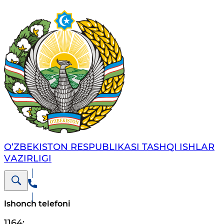
O‘ZBЕKISTОN RЕSPUBLIKАSI TASHQI ISHLАR
VАZIRLIGI
Ishonch telefoni
1164
;