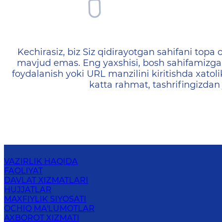
404 — Страница не найд
Kechirasiz, biz Siz qidirayotgan sahifani topa o
mavjud emas. Eng yaxshisi, bosh sahifamizga 
foydalanish yoki URL manzilini kiritishda xatoli
katta rahmat, tashrifingizdan
VAZIRLIK HAQIDA
FAOLIYAT
DAVLAT XIZMATLARI
HUJJATLAR
MAXFIYLIK SIYOSATI
OCHIQ MA'LUMOTLAR
AXBOROT XIZMATI