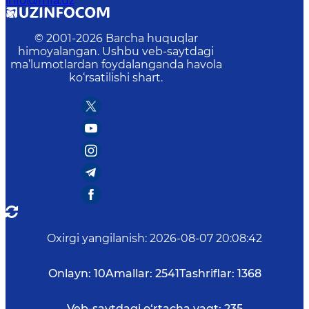
info@mfa.uz
© 2001-
2026
Barcha huquqlar
himoyalangan. Ushbu veb-saytdagi
ma’lumotlardan foydalanganda havola
ko‘rsatilishi shart.
Oxirgi yangilanish
:
2026-08-07 20:08:42
Onlayn:
10
Amallar:
2541
Tashriflar:
1368
Veb-saytdagi o‘rtacha vaqt:
235