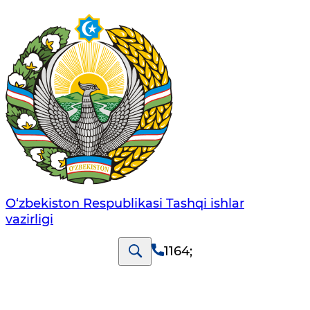
O‘zbеkistоn Rеspublikаsi Tashqi ishlаr
vаzirligi
1164
;