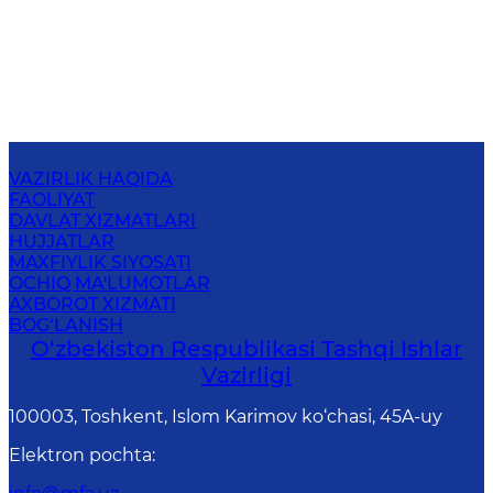
VAZIRLIK HAQIDA
FAOLIYAT
DAVLAT XIZMATLARI
HUJJATLAR
MAXFIYLIK SIYOSATI
OCHIQ MA'LUMOTLAR
AXBOROT XIZMATI
BOG‘LANISH
O‘zbеkistоn Rеspublikаsi Tashqi Ishlаr
Vаzirligi
100003, Toshkent, Islom Karimov ko‘chasi, 45A-uy
Elektron pochta
: