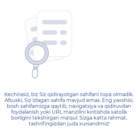
404 — Страница не найд
Kechirasiz, biz Siz qidirayotgan sahifani topa olmadik.
Afsuski, Siz izlagan sahifa mavjud emas. Eng yaxshisi,
bosh sahifamizga qaytib, navigatsiya va qidiruvdan
foydalanish yoki URL manzilini kiritishda xatolik
borligini tekshirgan ma'qul. Sizga katta rahmat,
tashrifingizdan juda xursandmiz!