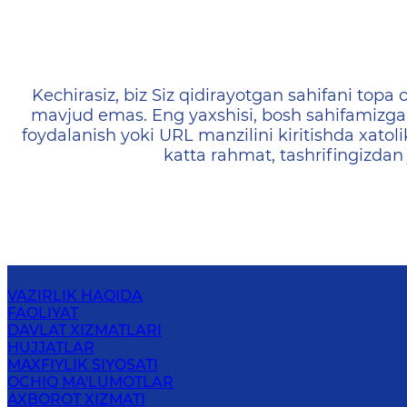
404 — Страница не найд
Kechirasiz, biz Siz qidirayotgan sahifani topa o
mavjud emas. Eng yaxshisi, bosh sahifamizga 
foydalanish yoki URL manzilini kiritishda xatoli
katta rahmat, tashrifingizdan
VAZIRLIK HAQIDA
FAOLIYAT
DAVLAT XIZMATLARI
HUJJATLAR
MAXFIYLIK SIYOSATI
OCHIQ MA'LUMOTLAR
AXBOROT XIZMATI