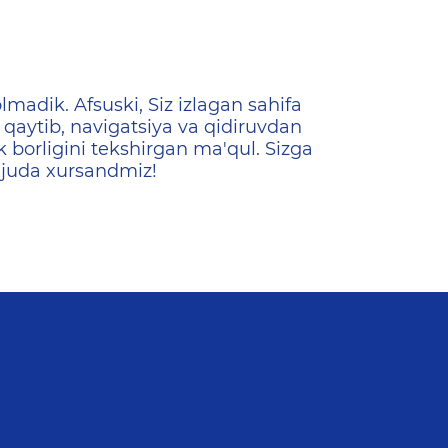
ена
lmadik. Afsuski, Siz izlagan sahifa
qaytib, navigatsiya va qidiruvdan
k borligini tekshirgan ma'qul. Sizga
 juda xursandmiz!