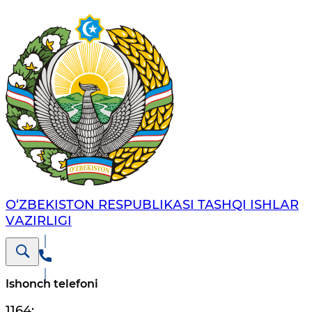
O‘ZBЕKISTОN RЕSPUBLIKАSI TASHQI ISHLАR
VАZIRLIGI
Ishonch telefoni
1164
;