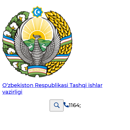
O‘zbеkistоn Rеspublikаsi Tashqi ishlаr
vаzirligi
1164
;