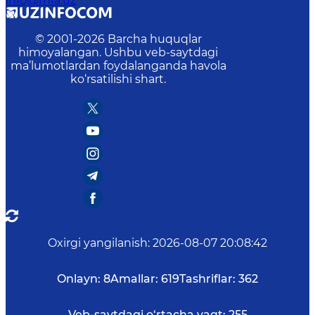
info@mfa.uz
© 2001-
2026
Barcha huquqlar
himoyalangan. Ushbu veb-saytdagi
ma’lumotlardan foydalanganda havola
ko‘rsatilishi shart.
Oxirgi yangilanish
:
2026-08-07 20:08:42
Onlayn:
8
Amallar:
619
Tashriflar:
362
Veb-saytdagi o‘rtacha vaqt:
255