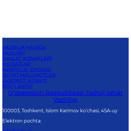
VAZIRLIK HAQIDA
FAOLIYAT
DAVLAT XIZMATLARI
HUJJATLAR
MAXFIYLIK SIYOSATI
OCHIQ MA'LUMOTLAR
AXBOROT XIZMATI
BOG‘LANISH
O‘zbеkistоn Rеspublikаsi Tashqi Ishlаr
Vаzirligi
100003, Toshkent, Islom Karimov ko‘chasi, 45A-uy
Elektron pochta
: