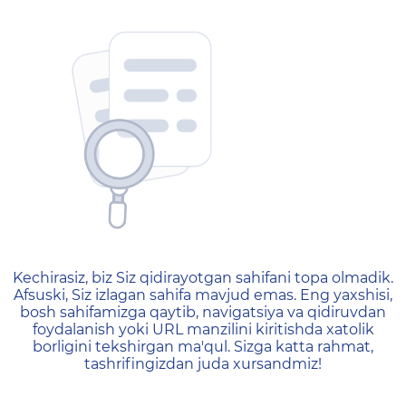
404 — Страница не найд
Kechirasiz, biz Siz qidirayotgan sahifani topa olmadik.
Afsuski, Siz izlagan sahifa mavjud emas. Eng yaxshisi,
bosh sahifamizga qaytib, navigatsiya va qidiruvdan
foydalanish yoki URL manzilini kiritishda xatolik
borligini tekshirgan ma'qul. Sizga katta rahmat,
tashrifingizdan juda xursandmiz!