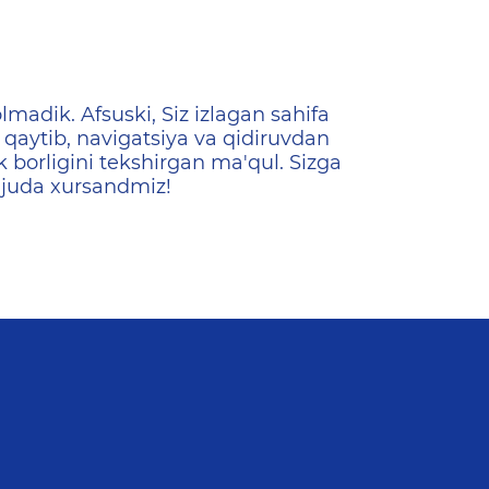
ена
lmadik. Afsuski, Siz izlagan sahifa
qaytib, navigatsiya va qidiruvdan
k borligini tekshirgan ma'qul. Sizga
 juda xursandmiz!