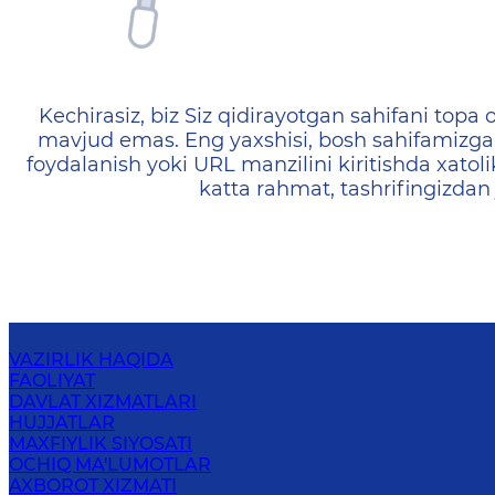
404 — Страница не найд
Kechirasiz, biz Siz qidirayotgan sahifani topa o
mavjud emas. Eng yaxshisi, bosh sahifamizga 
foydalanish yoki URL manzilini kiritishda xatoli
katta rahmat, tashrifingizdan
VAZIRLIK HAQIDA
FAOLIYAT
DAVLAT XIZMATLARI
HUJJATLAR
MAXFIYLIK SIYOSATI
OCHIQ MA'LUMOTLAR
AXBOROT XIZMATI