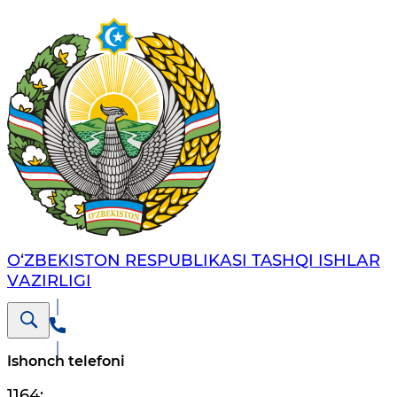
O‘ZBЕKISTОN RЕSPUBLIKАSI TASHQI ISHLАR
VАZIRLIGI
Ishonch telefoni
1164
;