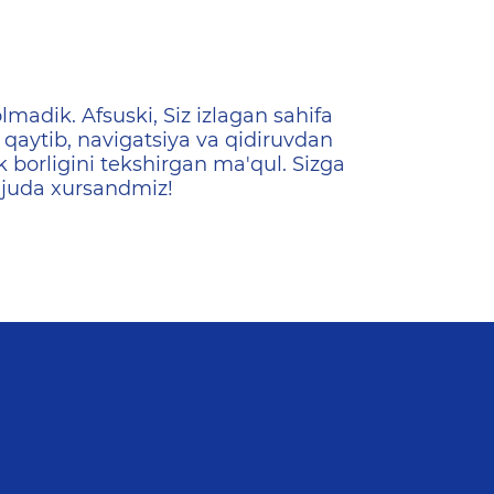
ена
lmadik. Afsuski, Siz izlagan sahifa
qaytib, navigatsiya va qidiruvdan
k borligini tekshirgan ma'qul. Sizga
 juda xursandmiz!