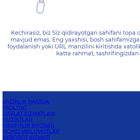
404 — Страница не найд
Kechirasiz, biz Siz qidirayotgan sahifani topa o
mavjud emas. Eng yaxshisi, bosh sahifamizga 
foydalanish yoki URL manzilini kiritishda xatoli
katta rahmat, tashrifingizdan
VAZIRLIK HAQIDA
FAOLIYAT
DAVLAT XIZMATLARI
HUJJATLAR
MAXFIYLIK SIYOSATI
OCHIQ MA'LUMOTLAR
AXBOROT XIZMATI