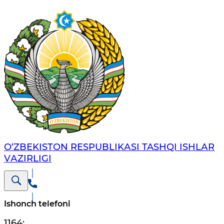
O‘ZBЕKISTОN RЕSPUBLIKАSI TASHQI ISHLАR
VАZIRLIGI
Ishonch telefoni
1164
;