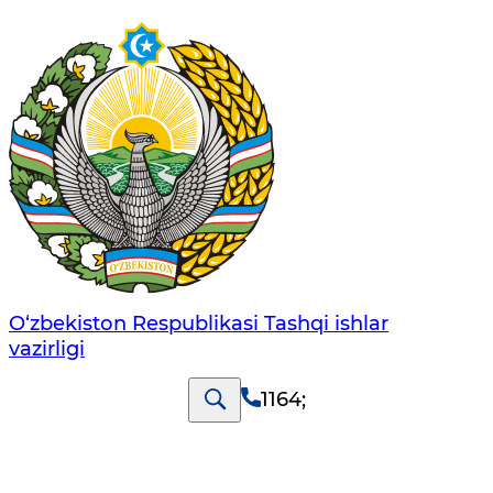
O‘zbеkistоn Rеspublikаsi Tashqi ishlаr
vаzirligi
1164
;