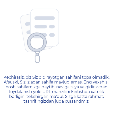
404 — Страница не найд
Kechirasiz, biz Siz qidirayotgan sahifani topa olmadik.
Afsuski, Siz izlagan sahifa mavjud emas. Eng yaxshisi,
bosh sahifamizga qaytib, navigatsiya va qidiruvdan
foydalanish yoki URL manzilini kiritishda xatolik
borligini tekshirgan ma'qul. Sizga katta rahmat,
tashrifingizdan juda xursandmiz!