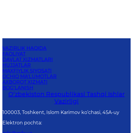
VAZIRLIK HAQIDA
FAOLIYAT
DAVLAT XIZMATLARI
HUJJATLAR
MAXFIYLIK SIYOSATI
OCHIQ MA'LUMOTLAR
AXBOROT XIZMATI
BOG‘LANISH
O‘zbеkistоn Rеspublikаsi Tashqi Ishlаr
Vаzirligi
100003, Toshkent, Islom Karimov ko‘chasi, 45A-uy
Elektron pochta
: