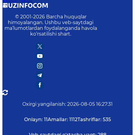
info@mfa.uz
© 2001-
2026
Barcha huquqlar
himoyalangan. Ushbu veb-saytdagi
ma’lumotlardan foydalanganda havola
ko‘rsatilishi shart.
Oxirgi yangilanish
:
2026-08-05 16:27:31
Onlayn:
11
Amallar:
1112
Tashriflar:
535
Veb-saytdagi o‘rtacha vaqt:
288