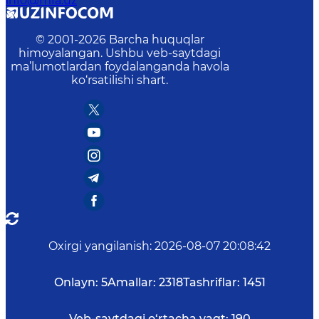
info@mfa.uz
© 2001-
2026
Barcha huquqlar
himoyalangan. Ushbu veb-saytdagi
ma’lumotlardan foydalanganda havola
ko‘rsatilishi shart.
Oxirgi yangilanish
:
2026-08-07 20:08:42
Onlayn:
5
Amallar:
2318
Tashriflar:
1451
Veb-saytdagi o‘rtacha vaqt:
190