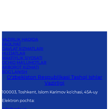
VAZIRLIK HAQIDA
FAOLIYAT
DAVLAT XIZMATLARI
HUJJATLAR
MAXFIYLIK SIYOSATI
OCHIQ MA'LUMOTLAR
AXBOROT XIZMATI
BOG‘LANISH
O‘zbеkistоn Rеspublikаsi Tashqi Ishlаr
Vаzirligi
100003, Toshkent, Islom Karimov ko‘chasi, 45A-uy
Elektron pochta
: