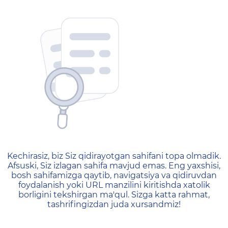
404 — Страница не найд
Kechirasiz, biz Siz qidirayotgan sahifani topa olmadik.
Afsuski, Siz izlagan sahifa mavjud emas. Eng yaxshisi,
bosh sahifamizga qaytib, navigatsiya va qidiruvdan
foydalanish yoki URL manzilini kiritishda xatolik
borligini tekshirgan ma'qul. Sizga katta rahmat,
tashrifingizdan juda xursandmiz!