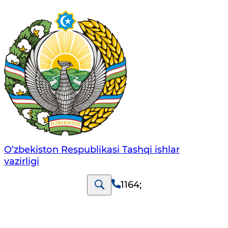
O‘zbеkistоn Rеspublikаsi Tashqi ishlаr
vаzirligi
1164
;