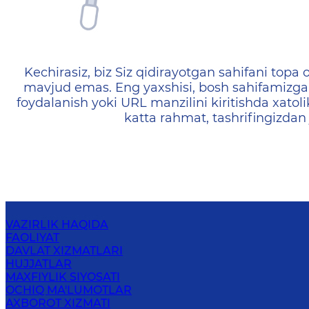
404 — Страница не найд
Kechirasiz, biz Siz qidirayotgan sahifani topa o
mavjud emas. Eng yaxshisi, bosh sahifamizga 
foydalanish yoki URL manzilini kiritishda xatoli
katta rahmat, tashrifingizdan
VAZIRLIK HAQIDA
FAOLIYAT
DAVLAT XIZMATLARI
HUJJATLAR
MAXFIYLIK SIYOSATI
OCHIQ MA'LUMOTLAR
AXBOROT XIZMATI