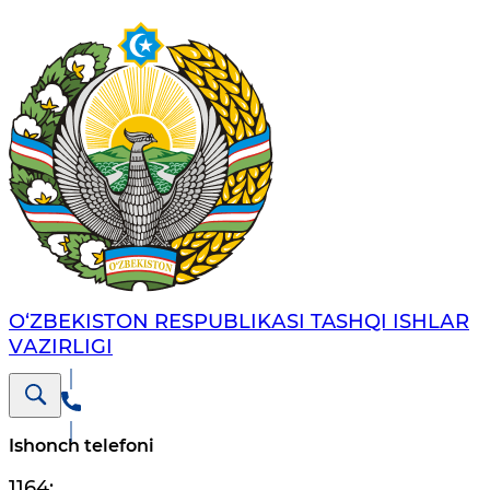
O‘ZBЕKISTОN RЕSPUBLIKАSI TASHQI ISHLАR
VАZIRLIGI
Ishonch telefoni
1164
;