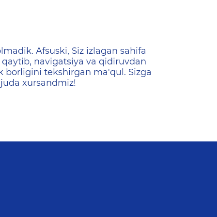
ена
lmadik. Afsuski, Siz izlagan sahifa
qaytib, navigatsiya va qidiruvdan
k borligini tekshirgan ma'qul. Sizga
 juda xursandmiz!