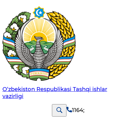
O‘zbеkistоn Rеspublikаsi Tashqi ishlаr
vаzirligi
1164
;