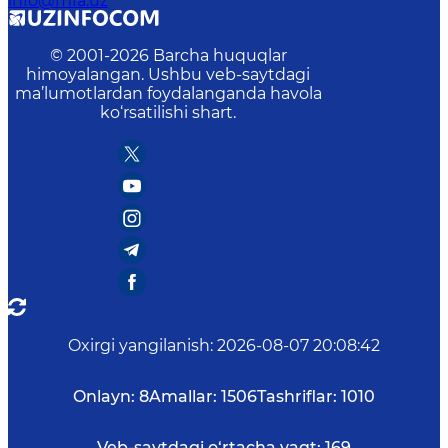
info@mfa.uz
© 2001-
2026
Barcha huquqlar
himoyalangan. Ushbu veb-saytdagi
ma’lumotlardan foydalanganda havola
ko‘rsatilishi shart.
Oxirgi yangilanish
:
2026-08-07 20:08:42
Onlayn:
8
Amallar:
1506
Tashriflar:
1010
Veb-saytdagi o‘rtacha vaqt:
169