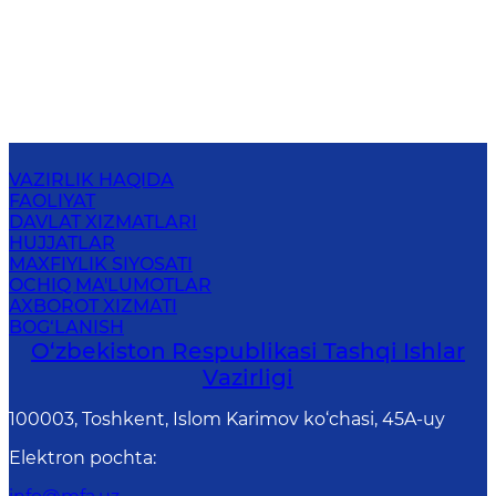
VAZIRLIK HAQIDA
FAOLIYAT
DAVLAT XIZMATLARI
HUJJATLAR
MAXFIYLIK SIYOSATI
OCHIQ MA'LUMOTLAR
AXBOROT XIZMATI
BOG‘LANISH
O‘zbеkistоn Rеspublikаsi Tashqi Ishlаr
Vаzirligi
100003, Toshkent, Islom Karimov ko‘chasi, 45A-uy
Elektron pochta
: