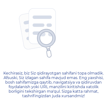
404 — Страница не найд
Kechirasiz, biz Siz qidirayotgan sahifani topa olmadik.
Afsuski, Siz izlagan sahifa mavjud emas. Eng yaxshisi,
bosh sahifamizga qaytib, navigatsiya va qidiruvdan
foydalanish yoki URL manzilini kiritishda xatolik
borligini tekshirgan ma'qul. Sizga katta rahmat,
tashrifingizdan juda xursandmiz!