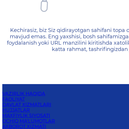
404 — Страница не найд
Kechirasiz, biz Siz qidirayotgan sahifani topa o
mavjud emas. Eng yaxshisi, bosh sahifamizga 
foydalanish yoki URL manzilini kiritishda xatoli
katta rahmat, tashrifingizdan
VAZIRLIK HAQIDA
FAOLIYAT
DAVLAT XIZMATLARI
HUJJATLAR
MAXFIYLIK SIYOSATI
OCHIQ MA'LUMOTLAR
AXBOROT XIZMATI