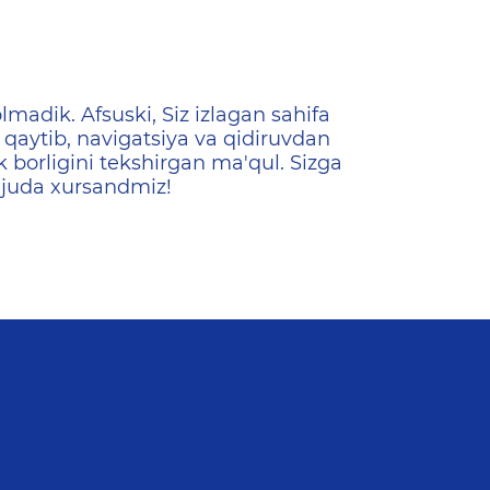
ена
lmadik. Afsuski, Siz izlagan sahifa
qaytib, navigatsiya va qidiruvdan
k borligini tekshirgan ma'qul. Sizga
 juda xursandmiz!