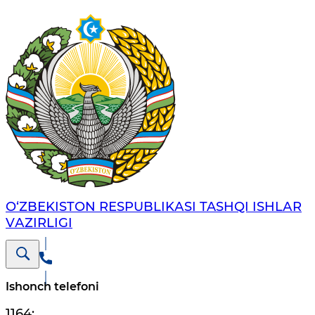
O‘ZBЕKISTОN RЕSPUBLIKАSI TASHQI ISHLАR
VАZIRLIGI
Ishonch telefoni
1164
;