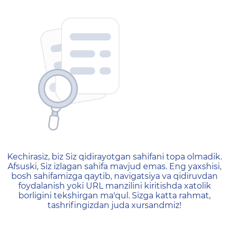
404 — Страница не найд
Kechirasiz, biz Siz qidirayotgan sahifani topa olmadik.
Afsuski, Siz izlagan sahifa mavjud emas. Eng yaxshisi,
bosh sahifamizga qaytib, navigatsiya va qidiruvdan
foydalanish yoki URL manzilini kiritishda xatolik
borligini tekshirgan ma'qul. Sizga katta rahmat,
tashrifingizdan juda xursandmiz!