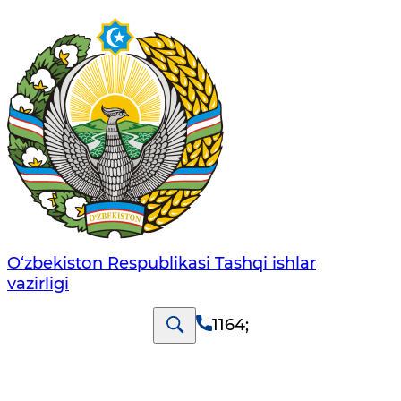
O‘zbеkistоn Rеspublikаsi Tashqi ishlаr
vаzirligi
1164
;