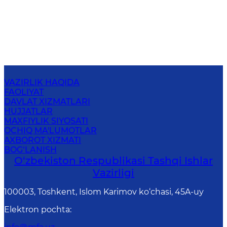
VAZIRLIK HAQIDA
FAOLIYAT
DAVLAT XIZMATLARI
HUJJATLAR
MAXFIYLIK SIYOSATI
OCHIQ MA'LUMOTLAR
AXBOROT XIZMATI
BOG‘LANISH
O‘zbеkistоn Rеspublikаsi Tashqi Ishlаr
Vаzirligi
100003, Toshkent, Islom Karimov ko‘chasi, 45A-uy
Elektron pochta
: