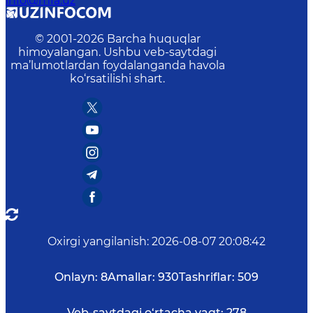
info@mfa.uz
© 2001-
2026
Barcha huquqlar
himoyalangan. Ushbu veb-saytdagi
ma’lumotlardan foydalanganda havola
ko‘rsatilishi shart.
Oxirgi yangilanish
:
2026-08-07 20:08:42
Onlayn:
8
Amallar:
930
Tashriflar:
509
Veb-saytdagi o‘rtacha vaqt:
278