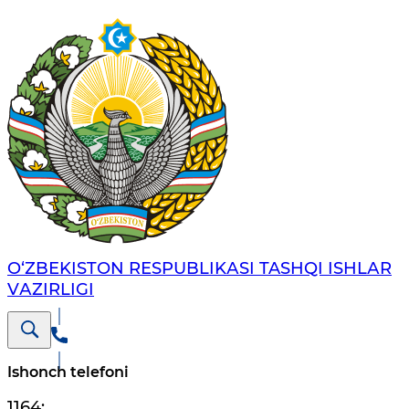
O‘ZBЕKISTОN RЕSPUBLIKАSI TASHQI ISHLАR
VАZIRLIGI
Ishonch telefoni
1164
;