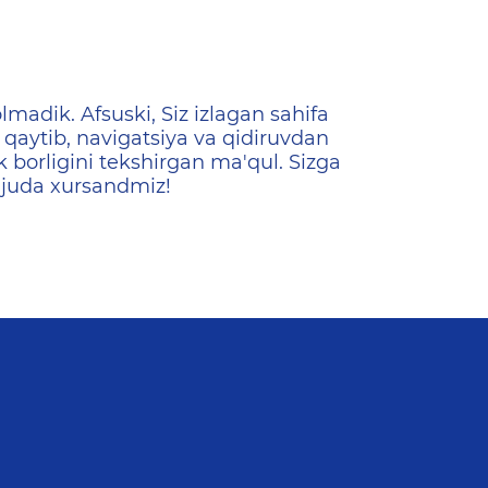
ена
lmadik. Afsuski, Siz izlagan sahifa
qaytib, navigatsiya va qidiruvdan
k borligini tekshirgan ma'qul. Sizga
 juda xursandmiz!