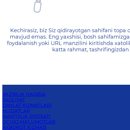
404 — Страница не найд
Kechirasiz, biz Siz qidirayotgan sahifani topa o
mavjud emas. Eng yaxshisi, bosh sahifamizga 
foydalanish yoki URL manzilini kiritishda xatoli
katta rahmat, tashrifingizdan
VAZIRLIK HAQIDA
FAOLIYAT
DAVLAT XIZMATLARI
HUJJATLAR
MAXFIYLIK SIYOSATI
OCHIQ MA'LUMOTLAR
AXBOROT XIZMATI