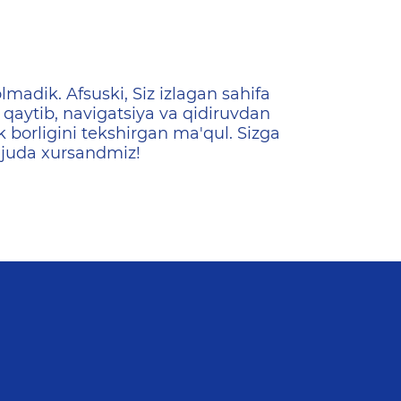
ена
lmadik. Afsuski, Siz izlagan sahifa
qaytib, navigatsiya va qidiruvdan
k borligini tekshirgan ma'qul. Sizga
 juda xursandmiz!