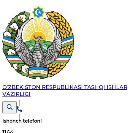
O‘ZBЕKISTОN RЕSPUBLIKАSI TASHQI ISHLАR
VАZIRLIGI
Ishonch telefoni
1164
;