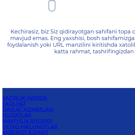
404 — Страница не найд
Kechirasiz, biz Siz qidirayotgan sahifani topa o
mavjud emas. Eng yaxshisi, bosh sahifamizga 
foydalanish yoki URL manzilini kiritishda xatoli
katta rahmat, tashrifingizdan
VAZIRLIK HAQIDA
FAOLIYAT
DAVLAT XIZMATLARI
HUJJATLAR
MAXFIYLIK SIYOSATI
OCHIQ MA'LUMOTLAR
AXBOROT XIZMATI