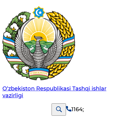
O‘zbеkistоn Rеspublikаsi Tashqi ishlаr
vаzirligi
1164
;