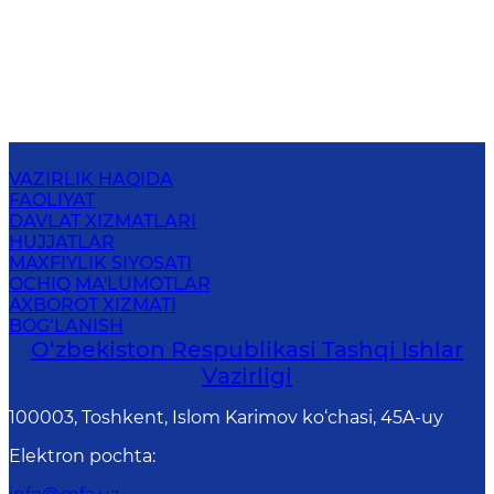
VAZIRLIK HAQIDA
FAOLIYAT
DAVLAT XIZMATLARI
HUJJATLAR
MAXFIYLIK SIYOSATI
OCHIQ MA'LUMOTLAR
AXBOROT XIZMATI
BOG‘LANISH
O‘zbеkistоn Rеspublikаsi Tashqi Ishlаr
Vаzirligi
100003, Toshkent, Islom Karimov ko‘chasi, 45A-uy
Elektron pochta
: