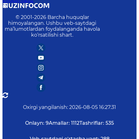
info@mfa.uz
© 2001-
2026
Barcha huquqlar
himoyalangan. Ushbu veb-saytdagi
ma’lumotlardan foydalanganda havola
ko‘rsatilishi shart.
Oxirgi yangilanish
:
2026-08-05 16:27:31
Onlayn:
9
Amallar:
1112
Tashriflar:
535
Veb-saytdagi o‘rtacha vaqt:
288