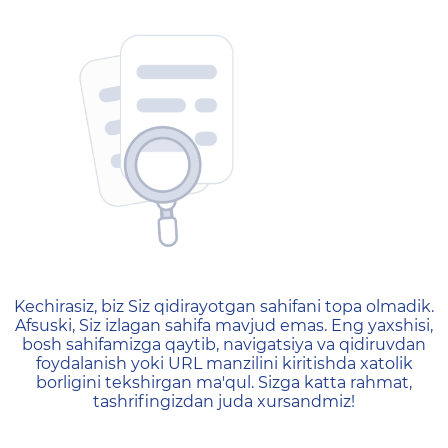
404 — Страница не найд
Kechirasiz, biz Siz qidirayotgan sahifani topa olmadik.
Afsuski, Siz izlagan sahifa mavjud emas. Eng yaxshisi,
bosh sahifamizga qaytib, navigatsiya va qidiruvdan
foydalanish yoki URL manzilini kiritishda xatolik
borligini tekshirgan ma'qul. Sizga katta rahmat,
tashrifingizdan juda xursandmiz!