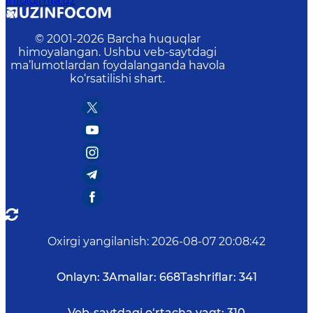
info@mfa.uz
© 2001-
2026
Barcha huquqlar
himoyalangan. Ushbu veb-saytdagi
ma’lumotlardan foydalanganda havola
ko‘rsatilishi shart.
Oxirgi yangilanish
:
2026-08-07 20:08:42
Onlayn:
3
Amallar:
668
Tashriflar:
341
Veb-saytdagi o‘rtacha vaqt:
310