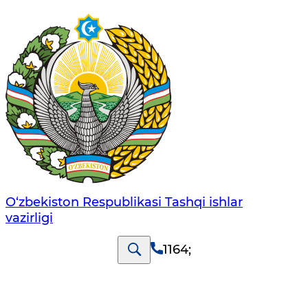
O‘zbеkistоn Rеspublikаsi Tashqi ishlаr
vаzirligi
1164
;