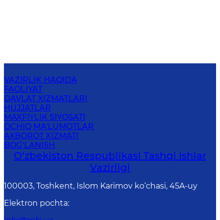
VAZIRLIK HAQIDA
FAOLIYAT
DAVLAT XIZMATLARI
HUJJATLAR
MAXFIYLIK SIYOSATI
OCHIQ MA'LUMOTLAR
AXBOROT XIZMATI
BOG‘LANISH
O‘zbеkistоn Rеspublikаsi Tashqi Ishlаr
Vаzirligi
100003, Toshkent, Islom Karimov ko‘chasi, 45A-uy
Elektron pochta
: