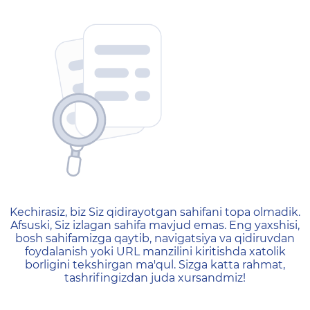
404 — Страница не найд
Kechirasiz, biz Siz qidirayotgan sahifani topa olmadik.
Afsuski, Siz izlagan sahifa mavjud emas. Eng yaxshisi,
bosh sahifamizga qaytib, navigatsiya va qidiruvdan
foydalanish yoki URL manzilini kiritishda xatolik
borligini tekshirgan ma'qul. Sizga katta rahmat,
tashrifingizdan juda xursandmiz!