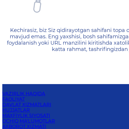
404 — Страница не найд
Kechirasiz, biz Siz qidirayotgan sahifani topa o
mavjud emas. Eng yaxshisi, bosh sahifamizga 
foydalanish yoki URL manzilini kiritishda xatoli
katta rahmat, tashrifingizdan
VAZIRLIK HAQIDA
FAOLIYAT
DAVLAT XIZMATLARI
HUJJATLAR
MAXFIYLIK SIYOSATI
OCHIQ MA'LUMOTLAR
AXBOROT XIZMATI