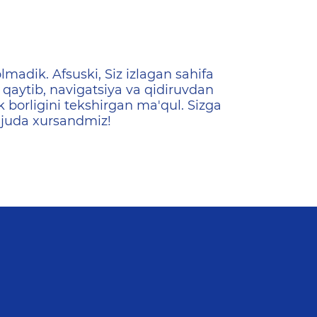
ена
lmadik. Afsuski, Siz izlagan sahifa
qaytib, navigatsiya va qidiruvdan
k borligini tekshirgan ma'qul. Sizga
 juda xursandmiz!