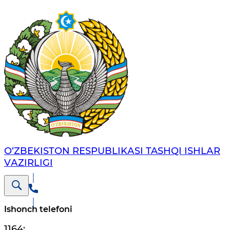
O‘ZBЕKISTОN RЕSPUBLIKАSI TASHQI ISHLАR
VАZIRLIGI
Ishonch telefoni
1164
;