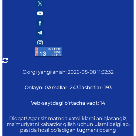
Oxirgi yangilanish
:
2026-08-08 11:32:32
Onlayn:
0
Amallar:
243
Tashriflar:
193
Veb-saytdagi o‘rtacha vaqt:
14
Diqqat! Agar siz matnda xatoliklarni aniqlasangiz,
ma’muriyatni xabardor qilish uchun ularni belgilab,
pastda hosil bo‘ladigan tugmani bosing