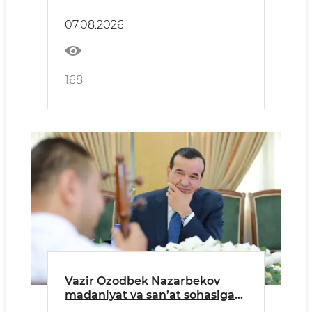
faoliyati o‘rganildi
07.08.2026
168
Vazir Ozodbek Nazarbekov
madaniyat va san’at sohasiga
oid murojaatlarni ko‘rib chiqdi