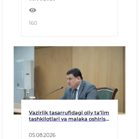
160
Vazirlik tasarrufidagi oliy ta’lim
tashkilotlari va malaka oshirish
markazlari rahbarlari
ishtirokida yig‘ilish o‘tkazildi
05.08.2026