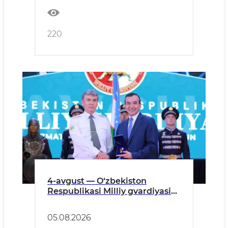
220
4-avgust — O‘zbekiston
Respublikasi Milliy gvardiyasi
tashkil etilgan kun munosabati
bilan tantanali tadbir o‘tkazildi
05.08.2026