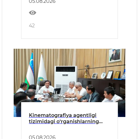
05.08.2026
42
Kinematografiya agentligi
tizimidagi o‘rganishlarning
dastlabki xulosalari ko‘rib
chiqildi
05.08.2026