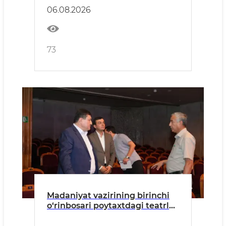
06.08.2026
73
Madaniyat vazirining birinchi
o‘rinbosari poytaxtdagi teatrlar
faoliyati bilan tanishdi