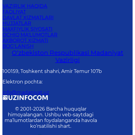
VAZIRLIK HAQIDA
FAOLIYAT
DAVLAT XIZMATLARI
HUJJATLAR
MAXFIYLIK SIYOSATI
OCHIQ MA'LUMOTLAR
AXBOROT XIZMATI
BOG‘LANISH
O‘zbekiston Respublikasi Madaniyat
Vazirligi
100159, Toshkent shahri, Amir Temur 107b
Elektron pochta
:
info@madaniyat.uz
© 2001-
2026
Barcha huquqlar
himoyalangan. Ushbu veb-saytdagi
ma’lumotlardan foydalanganda havola
ko‘rsatilishi shart.