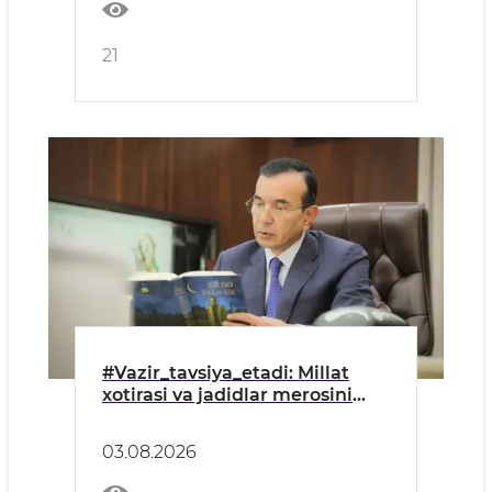
21
#Vazir_tavsiya_etadi: Millat
xotirasi va jadidlar merosini
anglash yo‘lida
03.08.2026