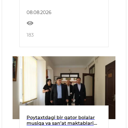
etish masalalari muhokama
qilindi
08.08.2026
183
Poytaxtdagi bir qator bolalar
musiqa va san’at maktablari