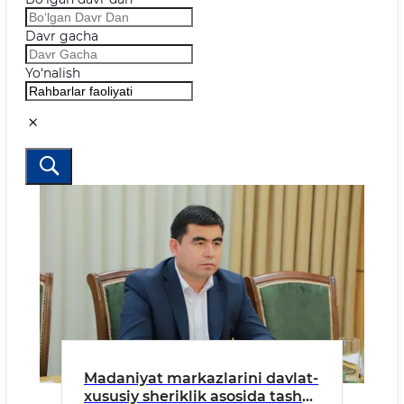
Davr gacha
Yo‘nalish
Madaniyat markazlarini davlat-
xususiy sheriklik asosida tashkil