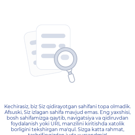
404 — Страница не найд
Kechirasiz, biz Siz qidirayotgan sahifani topa olmadik.
Afsuski, Siz izlagan sahifa mavjud emas. Eng yaxshisi,
bosh sahifamizga qaytib, navigatsiya va qidiruvdan
foydalanish yoki URL manzilini kiritishda xatolik
borligini tekshirgan ma'qul. Sizga katta rahmat,