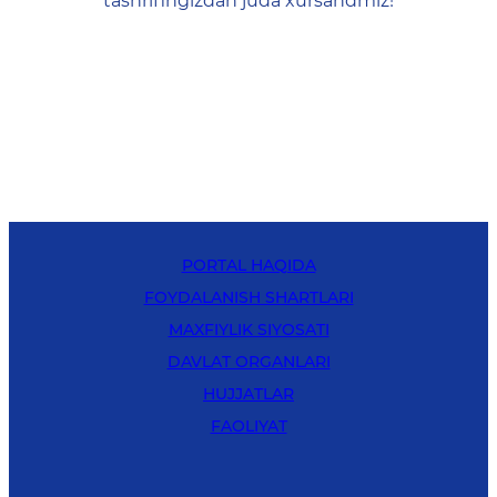
tashrifingizdan juda xursandmiz!
PORTAL HAQIDA
FOYDALANISH SHARTLARI
MAXFIYLIK SIYOSATI
DAVLAT ORGANLARI
HUJJATLAR
FAOLIYAT