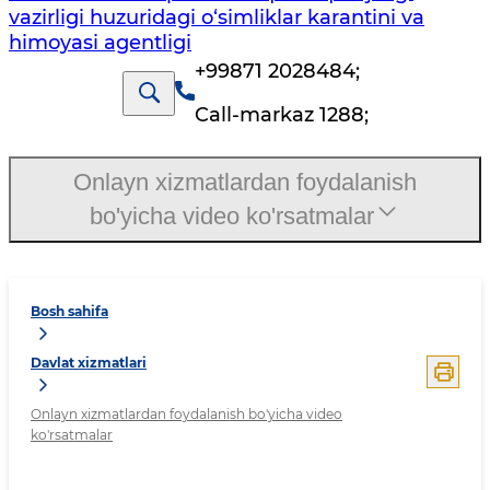
vazirligi huzuridagi o‘simliklar karantini va
himoyasi agentligi
+99871 2028484
;
Call-markaz 1288
;
Onlayn xizmatlardan foydalanish
bo'yicha video ko'rsatmalar
Bosh sahifa
Davlat xizmatlari
Onlayn xizmatlardan foydalanish bo'yicha video
ko'rsatmalar