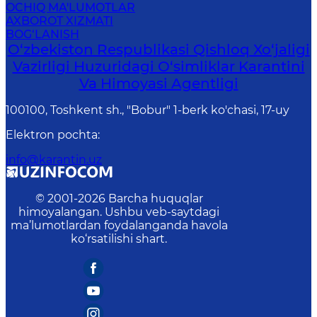
OCHIQ MA'LUMOTLAR
AXBOROT XIZMATI
BOG‘LANISH
O‘zbekiston Respublikasi Qishloq Xo‘jaligi
Vazirligi Huzuridagi O‘simliklar Karantini
Va Himoyasi Agentligi
100100, Toshkent sh., "Bobur" 1-berk ko'chasi, 17-uy
Elektron pochta
:
info@karantin.uz
© 2001-
2026
Barcha huquqlar
himoyalangan. Ushbu veb-saytdagi
ma’lumotlardan foydalanganda havola
ko‘rsatilishi shart.