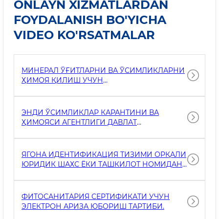
ONLAYN XIZMATLARDAN
FOYDALANISH BO'YICHA
VIDEO KO'RSATMALAR
МИНЕРАЛ ЎҒИТЛАРНИ ВА ЎСИМЛИКЛАРНИ
ҲИМОЯ ҚИЛИШ УЧУН
ФОЙДАЛАНИЛАДИГАН КИМЁВИЙ
ВОСИТАЛАРНИ ЎЗБЕКИСТОН
РЕСПУБЛИКАСИ ҲУДУДИГА ОЛИБ КИРИШ
ЭНДИ ЎСИМЛИКЛАР КАРАНТИНИ ВА
УЧУН РУХСАТНОМАГА ЭЛЕКТРОН АРИЗА
ҲИМОЯСИ АГЕНТЛИГИ ДАВЛАТ
ЮБОРИШ ТАРТИБИ.
ИНСПЕКТОРИНИ MY.GOV.UZ ОРҚАЛИ
ОНЛАЙН ЧАҚИРИШ ХИЗМАТИДАН
ФОЙДАЛАНИШИНГИЗ МУМКИН.
ЯГОНА ИДЕНТИФИКАЦИЯ ТИЗИМИ ОРҚАЛИ
ХИЗМАТДАН ФОЙДАЛАНИШ МУТЛАҚО
ЮРИДИК ШАХС ЁКИ ТАШКИЛОТ НОМИДАН
БЕПУЛ.
ТИЗИМГА КИРИШ ТАРТИБИ.
ФИТОСАНИТАРИЯ СЕРТИФИКАТИ УЧУН
ЭЛЕКТРОН АРИЗА ЮБОРИШ ТАРТИБИ.