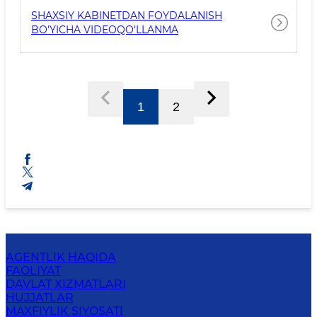
SHAXSIY KABINETDAN FOYDALANISH
BO'YICHA VIDEOQO'LLANMA
1
2
AGENTLIK HAQIDA
FAOLIYAT
DAVLAT XIZMATLARI
HUJJATLAR
MAXFIYLIK SIYOSATI