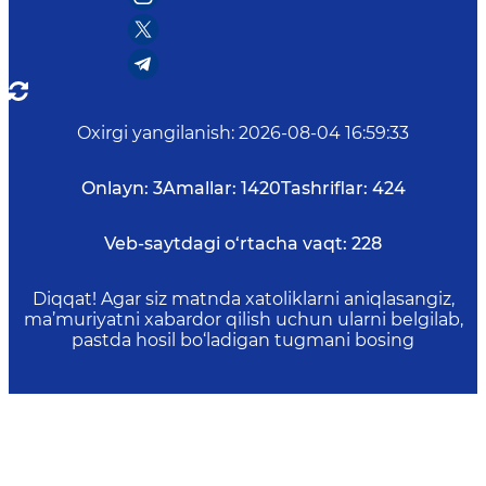
Oxirgi yangilanish
:
2026-08-04 16:59:33
Onlayn:
3
Amallar:
1420
Tashriflar:
424
Veb-saytdagi o‘rtacha vaqt:
228
Diqqat! Agar siz matnda xatoliklarni aniqlasangiz,
ma’muriyatni xabardor qilish uchun ularni belgilab,
pastda hosil bo‘ladigan tugmani bosing