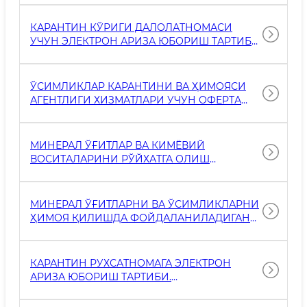
КАРАНТИН КЎРИГИ ДАЛОЛАТНОМАСИ
УЧУН ЭЛЕКТРОН АРИЗА ЮБОРИШ ТАРТИБИ.
WWW.SINGLEWINDOW.UZ
ЎСИМЛИКЛАР КАРАНТИНИ ВА ҲИМОЯСИ
АГЕНТЛИГИ ХИЗМАТЛАРИ УЧУН ОФЕРТА
ШАРТНОМАСИНИ РАСМИЙЛАШТИРИШ
ТАРТИБИ. HTTPS://CABINET.KARANTIN.UZ
МИНЕРАЛ ЎҒИТЛАР ВА КИМЁВИЙ
ВОСИТАЛАРИНИ РЎЙХАТГА ОЛИШ
ГУВОХНОМАСИ УЧУН ЭЛЕКТРОН АРИЗА
ЮБОРИШ ТАРТИБИ
HTTPS://CABINET.KARANTIN.UZ
МИНЕРАЛ ЎҒИТЛАРНИ ВА ЎСИМЛИКЛАРНИ
ҲИМОЯ ҚИЛИШДА ФОЙДАЛАНИЛАДИГАН
КИМЁВИЙ ВОСИТАЛАРНИНГ УЛГУРЖИ
ҲАМДА ЧАКАНА САВДОСИ БЎЙИЧА
ФАОЛИЯТНИ АМАЛГА ОШИРИШ УЧУН
КАРАНТИН РУХСАТНОМАГА ЭЛЕКТРОН
ЛИЦЕНЗИЯГА ЭЛЕКТРОН АРИЗА ЮБОРИШ
АРИЗА ЮБОРИШ ТАРТИБИ.
ТАРТИБИ. LICENSE.GOV.UZ
WWW.SINGLEWINDOW.UZ