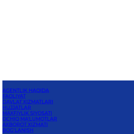
AGENTLIK HAQIDA
FAOLIYAT
DAVLAT XIZMATLARI
HUJJATLAR
MAXFIYLIK SIYOSATI
OCHIQ MA'LUMOTLAR
AXBOROT XIZMATI
BOG‘LANISH