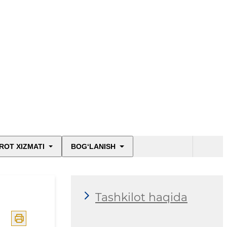
ROT XIZMATI
BOG‘LANISH
Tashkilot haqida