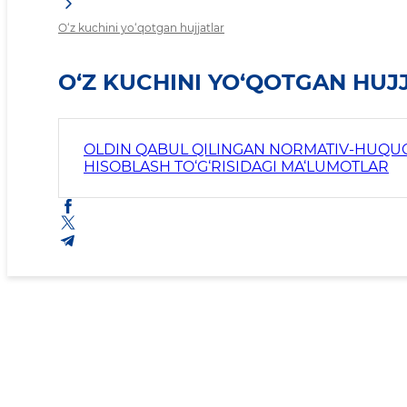
O‘z kuchini yo‘qotgan hujjatlar
O‘Z KUCHINI YO‘QOTGAN HUJ
OLDIN QABUL QILINGAN NORMATIV-HUQUQI
HISOBLASH TO‘G‘RISIDAGI MA‘LUMOTLAR