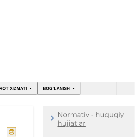
ROT XIZMATI
BOG‘LANISH
Normativ - huquqiy
hujjatlar