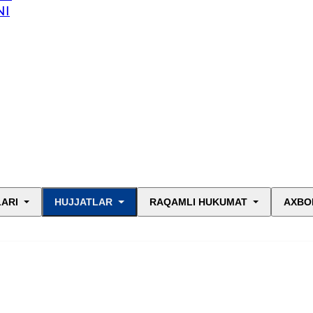
NI
LARI
HUJJATLAR
RAQAMLI HUKUMAT
AXBO