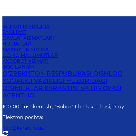
AGENTLIK HAQIDA
FAOLIYAT
DAVLAT XIZMATLARI
HUJJATLAR
MAXFIYLIK SIYOSATI
OCHIQ MA'LUMOTLAR
AXBOROT XIZMATI
BOG‘LANISH
O‘ZBEKISTON RESPUBLIKASI QISHLOQ
XO‘JALIGI VAZIRLIGI HUZURIDAGI
O‘SIMLIKLAR KARANTINI VA HIMOYASI
AGENTLIGI
100100, Toshkent sh., "Bobur" 1-berk ko'chasi, 17-uy
Elektron pochta
:
info@karantin.uz