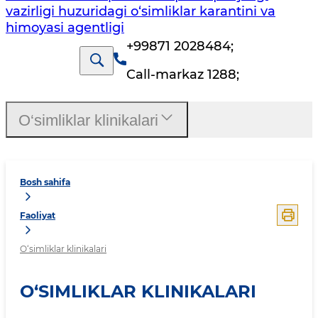
vazirligi huzuridagi o‘simliklar karantini va
himoyasi agentligi
+99871 2028484
;
Call-markaz 1288
;
O‘simliklar klinikalari
Bosh sahifa
Faoliyat
O‘simliklar klinikalari
O‘SIMLIKLAR KLINIKALARI