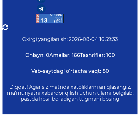
Oxirgi yangilanish
:
2026-08-04 16:59:33
Onlayn:
0
Amallar:
166
Tashriflar:
100
Veb-saytdagi o‘rtacha vaqt:
80
Diqqat! Agar siz matnda xatoliklarni aniqlasangiz,
ma’muriyatni xabardor qilish uchun ularni belgilab,
pastda hosil bo‘ladigan tugmani bosing