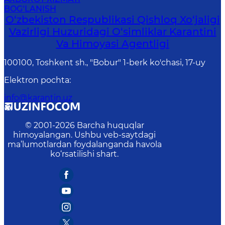
BOG‘LANISH
O‘zbekiston Respublikasi Qishloq Xo‘jaligi
Vazirligi Huzuridagi O‘simliklar Karantini
Va Himoyasi Agentligi
100100, Toshkent sh., "Bobur" 1-berk ko'chasi, 17-uy
Elektron pochta
:
info@karantin.uz
© 2001-
2026
Barcha huquqlar
himoyalangan. Ushbu veb-saytdagi
ma’lumotlardan foydalanganda havola
ko‘rsatilishi shart.