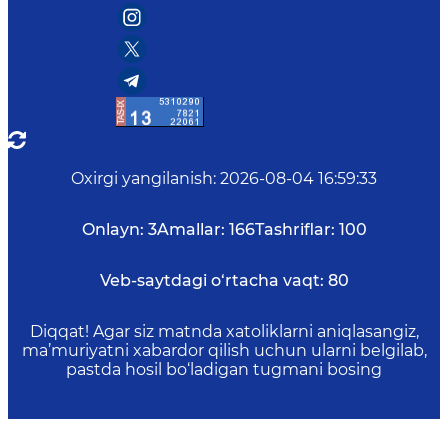
Oxirgi yangilanish
:
2026-08-04 16:59:33
Onlayn:
3
Amallar:
166
Tashriflar:
100
Veb-saytdagi o‘rtacha vaqt:
80
Diqqat! Agar siz matnda xatoliklarni aniqlasangiz,
ma’muriyatni xabardor qilish uchun ularni belgilab,
pastda hosil bo‘ladigan tugmani bosing