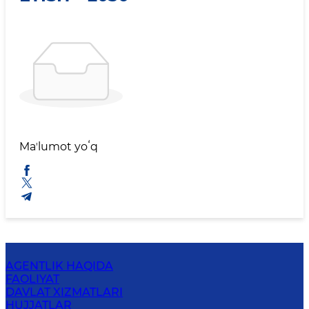
Maʼlumot yoʻq
AGENTLIK HAQIDA
FAOLIYAT
DAVLAT XIZMATLARI
HUJJATLAR