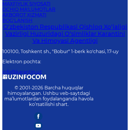
MAXFIYLIK SIYOSATI
OCHIQ MA'LUMOTLAR
AXBOROT XIZMATI
BOG‘LANISH
O‘zbekiston Respublikasi Qishloq Xo‘jaligi
Vazirligi Huzuridagi O‘simliklar Karantini
Va Himoyasi Agentligi
100100, Toshkent sh., "Bobur" 1-berk ko'chasi, 17-uy
Elektron pochta
:
info@karantin.uz
© 2001-
2026
Barcha huquqlar
himoyalangan. Ushbu veb-saytdagi
ma’lumotlardan foydalanganda havola
ko‘rsatilishi shart.